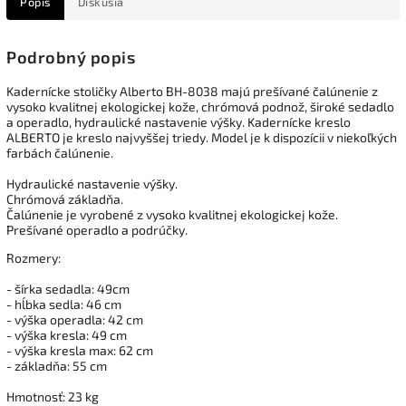
Popis
Diskusia
Podrobný popis
Kadernícke stoličky Alberto BH-8038 majú prešívané čalúnenie z
vysoko kvalitnej ekologickej kože, chrómová podnož, široké sedadlo
a operadlo, hydraulické nastavenie výšky. Kadernícke kreslo
ALBERTO je kreslo najvyššej triedy. Model je k dispozícii v niekoľkých
farbách čalúnenie.
Hydraulické nastavenie výšky.
Chrómová základňa.
Čalúnenie je vyrobené z vysoko kvalitnej ekologickej kože.
Prešívané operadlo a podrúčky.
Rozmery:
- šírka sedadla: 49cm
- hĺbka sedla: 46 cm
- výška operadla: 42 cm
- výška kresla: 49 cm
- výška kresla max: 62 cm
- základňa: 55 cm
Hmotnosť: 23 kg