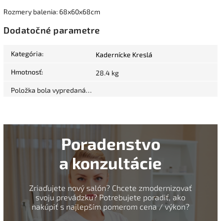
Rozmery balenia: 68x60x68cm
Dodatočné parametre
Kategória
:
Kadernícke Kreslá
Hmotnosť
:
28.4 kg
Položka bola vypredaná…
Poradenstvo
a konzultácie
Zriaďujete nový salón? Chcete zmodernizovať
svoju prevádzku? Potrebujete poradiť, ako
nakúpiť s najlepším pomerom cena / výkon?