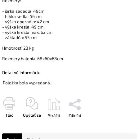
Rozmery:
- šírka sedadla: 49cm
- hĺbka sedla: 46 cm
- výška operadla: 42 cm
- výška kresla: 49 cm
- výška kresla max: 62 cm
- základňa: 55 cm
Hmotnosť: 23 kg
Rozmery balenia: 68x60x68cm
Detailné informácie
Položka bola vypredaná…
Tlač
Opýtať sa
Strážiť
Zdieľať