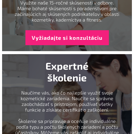
Využite naše 15-ročné skúsenosti v odbore.
Máme bohaté skúsenosti s poradenstvom pre
začínajúcich aj skúsených podnikateľov v oblasti
kozmetiky, kaderníctva a fitness.
Vyžiadajte si konzultáciu
Expertné
školenie
Naučíme vás, ako čo najlepšie využiť svoje
kozmetické zariadenia. Naučíte sa správne
zaobchádzať s prístrojom, používať všetky
funkcie a získate certifikát o zaškolení.
Školenie sa pripravuje a oceňuje individuálne
podľa typu a počtu školených zariadení a počtu
účastníkov. Môžeme vás zaškoliť aj individuálne