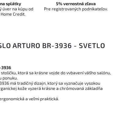
na splátky
5% vernostná zľava
 úver na kúpu od
Pre registrovaných podnikateľov.
 Home Credit.
LO ARTURO BR-3936 - SVETLO
R-3936
stoličku, ktorá sa krásne vojde do vvbavení vášho salónu,
u ponuku.
936 má tradičný dizajn, ktorý sa vyznačuje vysokou
organickej kože vyzerá krásne a chrómovaná základňa
 ergonomická a veľmi praktická.