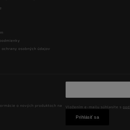
e
ám
podmienky
 ochrany osobných údajov
formácie o nových produktoch na
Vložením e-mailu súhlasíte s
pod
Prihlásiť sa