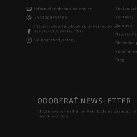
Reklamáci
info
@
velkoobchod-salony.cz
Kontakty
+420606557860
Doprava
https://www.facebook.com/Velkoobchod-
salony-108524111277912
Napíšte n
Velkoobchod_salony
Obchodné 
Podmienky
Blog
ODOBERAŤ NEWSLETTER
Vložte svoj e-mail a my Vám budeme zasielať in
našom e-shope.