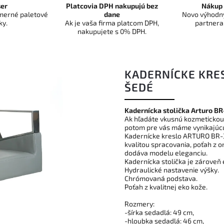
er
Platcovia DPH nakupujú bez
Nákup 
dmerné paletové
dane
Novo výhodný
ky.
Ak je vaša firma platcom DPH,
partnera
nakupujete s 0% DPH.
KADERNÍCKE KRES
ŠEDÉ
Kadernícka stolička Arturo B
Ak hľadáte vkusnú kozmetickou 
potom pre vás máme vynikajúc
Kadernícke kreslo ARTURO BR-3
kvalitou spracovania, poťah z 
dodáva modelu eleganciu.
Kadernícka stolička je zároveň
Hydraulické nastavenie výšky.
Chrómovaná podstava.
Poťah z kvalitnej eko kože.
Rozmery:
-šírka sedadlá: 49 cm,
-hloubka sedadlá: 46 cm,