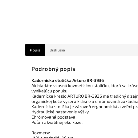
Popis
Diskusia
Podrobný popis
Kadernícka stolička Arturo BR-3936
Ak hľadáte vkusnú kozmetickou stoličku, ktorá sa krá
vynikajúcu ponuku.
Kadernícke kreslo ARTURO BR-3936 má tradičný dizajn,
organickej kože vyzerá krásne a chrómovaná základň
Kadernícka stolička je zároveň ergonomická a veľmi pr
Hydraulické nastavenie výšky.
Chrómovaná podstava.
Poťah z kvalitnej eko kože.
Rozmery:
-šírka sedadlá: 49 cm,