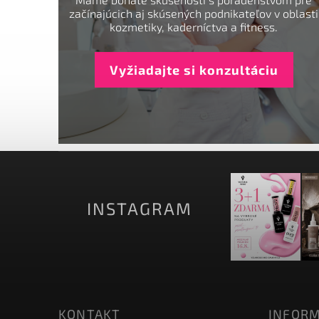
začínajúcich aj skúsených podnikateľov v oblasti
kozmetiky, kaderníctva a fitness.
Vyžiadajte si konzultáciu
INSTAGRAM
KONTAKT
INFORM