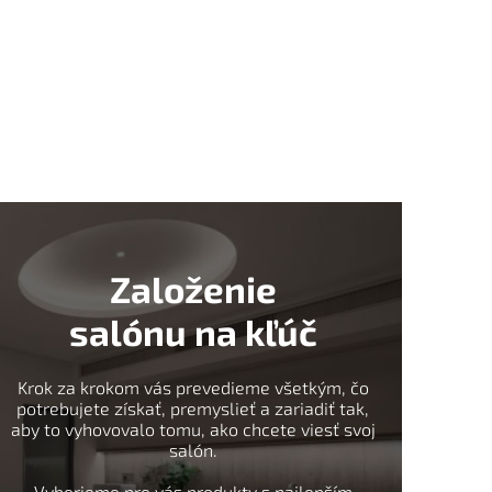
Založenie
salónu na kľúč
Krok za krokom vás prevedieme všetkým, čo
potrebujete získať, premyslieť a zariadiť tak,
aby to vyhovovalo tomu, ako chcete viesť svoj
salón.
Vyberieme pre vás produkty s najlepším