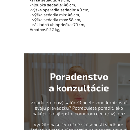
-hloubka sedadlá: 46 cm,
-výška operadla sedadla: 40 cm,
- výška sedadla min: 46 cm,
- výška sedadla max: 58 cm,
- základná uhlopriečka: 70 cm,
Hmotnosť: 22 kg,
Poradenstvo
a konzultácie
Zriaďujete nový salón? Chcete zmodernizovať
svoju prevádzku? Potrebujete poradiť, ako
nakúpiť s najlepším pomerom cena / výkon?
Využite naše 15-ročné skúsenosti v odbore.
Máme bohaté skúsenosti s poradenstvom pre