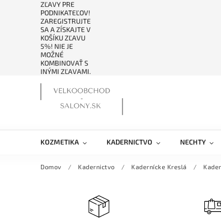
ZĽAVY PRE
PODNIKATEĽOV!
ZAREGISTRUJTE
SA A ZÍSKAJTE V
KOŠÍKU ZĽAVU
5%! NIE JE
MOŽNÉ
KOMBINOVAŤ S
INÝMI ZĽAVAMI.
KOZMETIKA
KADERNICTVO
NECHTY
Domov
/
Kadernictvo
/
Kadernícke Kreslá
/
Kader