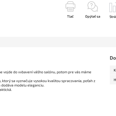
Tlač
Opýtať sa
Strá
Do
K
sne vojde do vvbavení vášho salónu, potom pre vás máme
H
 ktorý sa vyznačuje vysokou kvalitou spracovania, poťah z
a dodáva modelu eleganciu.
aktická.