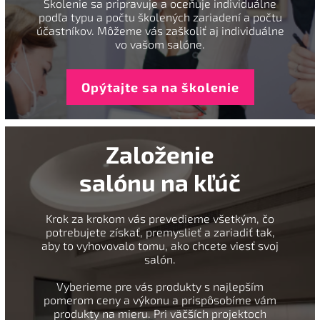
Školenie sa pripravuje a oceňuje individuálne
podľa typu a počtu školených zariadení a počtu
účastníkov. Môžeme vás zaškoliť aj individuálne
vo vašom salóne.
Opýtajte sa na školenie
Založenie
salónu na kľúč
Krok za krokom vás prevedieme všetkým, čo
potrebujete získať, premyslieť a zariadiť tak,
aby to vyhovovalo tomu, ako chcete viesť svoj
salón.
Vyberieme pre vás produkty s najlepším
pomerom ceny a výkonu a prispôsobíme vám
produkty na mieru. Pri väčších projektoch