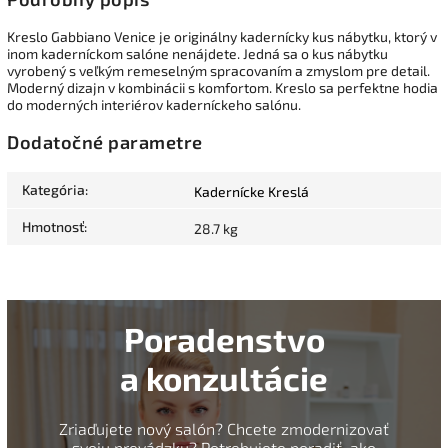
Kreslo Gabbiano Venice je originálny kadernícky kus nábytku, ktorý v
inom kaderníckom salóne nenájdete.
Jedná sa o kus nábytku
vyrobený s veľkým remeselným spracovaním a zmyslom pre detail.
Moderný dizajn v kombinácii s komfortom.
Kreslo sa perfektne hodia
do moderných interiérov kaderníckeho salónu.
Dodatočné parametre
Kategória
:
Kadernícke Kreslá
Hmotnosť
:
28.7 kg
Poradenstvo
a konzultácie
Zriaďujete nový salón? Chcete zmodernizovať
svoju prevádzku? Potrebujete poradiť, ako