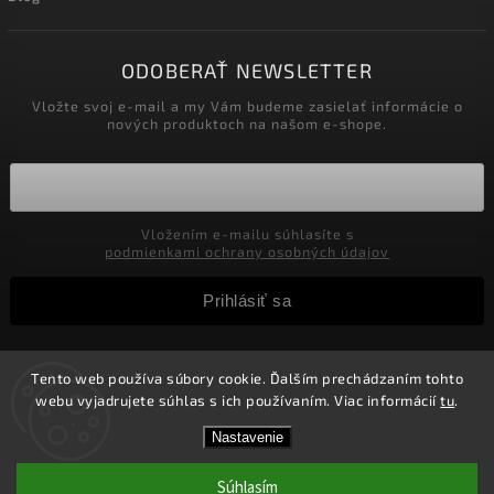
ODOBERAŤ NEWSLETTER
Vložte svoj e-mail a my Vám budeme zasielať informácie o
nových produktoch na našom e-shope.
Vložením e-mailu súhlasíte s
podmienkami ochrany osobných údajov
Prihlásiť sa
Tento web používa súbory cookie. Ďalším prechádzaním tohto
Copyright 2026
Velkoobchod-salony.sk
. Všetky práva
webu vyjadrujete súhlas s ich používaním. Viac informácií
tu
.
vyhradené.
Zľavy pre podnikateľov! Zaregistrujte sa a získajte v
Vytvořil
Shoptet
| Design
Shoptak.cz.
Nastavenie
košíku Zľavu 5%! Nie je možné kombinovať s inými
zľavami.
Súhlasím