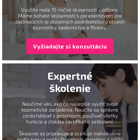
Využite naše 15-ročné skúsenosti v odbore.
Máme bohaté skúsenosti s poradenstvom pre
začínajúcich aj skúsených podnikateľov v oblasti
kozmetiky, kaderníctva a fitness.
Vyžiadajte si konzultáciu
Expertné
školenie
Naučíme vás, ako čo najlepšie využiť svoje
kozmetické zariadenia. Naučíte sa správne
zaobchádzať s prístrojom, používať všetky
funkcie a získate certifikát o zaškolení.
Školenie sa pripravuje a oceňuje individuálne
podľa typu a počtu školených zariadení a počtu