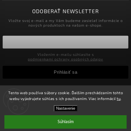
ODOBERAŤ NEWSLETTER
Vložte svoj e-mail a my Vám budeme zasielať informácie o
nových produktoch na našom e-shope.
Vložením e-mailu súhlasíte s
podmienkami ochrany osobných údajov
Prihlásiť sa
Tento web používa súbory cookie. Ďalším prechádzaním tohto
Copyright 2026
Velkoobchod-salony.sk
. Všetky práva
webu vyjadrujete súhlas s ich používaním. Viac informácií
tu
.
vyhradené.
Zľavy pre podnikateľov! Zaregistrujte sa a získajte v
Vytvořil
Shoptet
| Design
Shoptak.cz.
Nastavenie
košíku Zľavu 5%! Nie je možné kombinovať s inými
zľavami.
Súhlasím