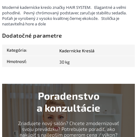
Moderné kadernícke kreslo značky HAIR SYSTEM.
Elagantné a veľmi
pohodlné.
Pevný chrómovaný podstavec zaručuje stabilitu sedadla.
Poťah je vyrobený z vysoko kvalitnej čiernej ekokože.
Stolička je
nastaviteľná hore a dole
Dodatočné parametre
Kategória
:
Kadernícke Kreslá
Hmotnosť
:
30 kg
Poradenstvo
a konzultácie
Zriaďujete nový salón? Chcete zmodernizovať
svoju prevádzku? Potrebujete poradiť, ako
nakúpiť s najlepším pomerom cena / výkon?