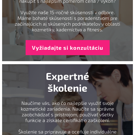
nakúpiť s najlepším pomerom cena / výkon?
Využite naše 15-ročné skúsenosti v odbore.
Máme bohaté skúsenosti s poradenstvom pre
začínajúcich aj skúsených podnikateľov v oblasti
kozmetiky, kaderníctva a fitness.
Vyžiadajte si konzultáciu
Expertné
školenie
Naučíme vás, ako čo najlepšie využiť svoje
kozmetické zariadenia. Naučíte sa správne
zaobchádzať s prístrojom, používať všetky
funkcie a získate certifikát o zaškolení.
Školenie sa pripravuje a oceňuje individuálne