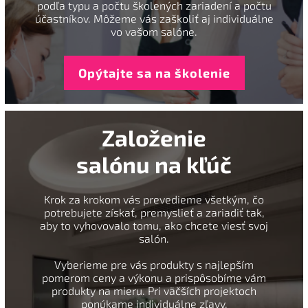
podľa typu a počtu školených zariadení a počtu
účastníkov. Môžeme vás zaškoliť aj individuálne
vo vašom salóne.
Opýtajte sa na školenie
Založenie
salónu na kľúč
Krok za krokom vás prevedieme všetkým, čo
potrebujete získať, premyslieť a zariadiť tak,
aby to vyhovovalo tomu, ako chcete viesť svoj
salón.
Vyberieme pre vás produkty s najlepším
pomerom ceny a výkonu a prispôsobíme vám
produkty na mieru. Pri väčších projektoch
ponúkame individuálne zľavy.