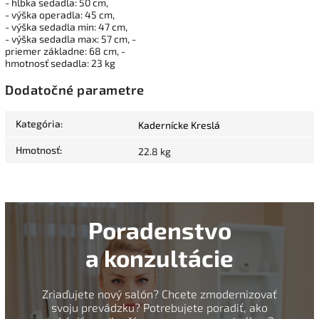
- hĺbka sedadla: 50 cm,
- výška operadla: 45 cm,
- výška sedadla min: 47 cm,
- výška sedadla max: 57 cm, -
priemer základne: 68 cm, -
hmotnosť sedadla: 23 kg
Dodatočné parametre
Kategória
:
Kadernícke Kreslá
Hmotnosť
:
22.8 kg
Poradenstvo
a konzultácie
Zriaďujete nový salón? Chcete zmodernizovať
svoju prevádzku? Potrebujete poradiť, ako