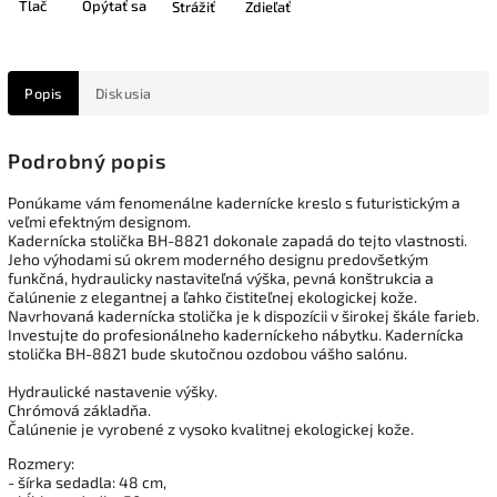
Tlač
Opýtať sa
Strážiť
Zdieľať
Popis
Diskusia
Podrobný popis
Ponúkame vám fenomenálne kadernícke kreslo s futuristickým a
veľmi efektným designom.
Kadernícka stolička BH-8821 dokonale zapadá do tejto vlastnosti.
Jeho výhodami sú okrem moderného designu predovšetkým
funkčná, hydraulicky nastaviteľná výška, pevná konštrukcia a
čalúnenie z elegantnej a ľahko čistiteľnej ekologickej kože.
Navrhovaná kadernícka stolička je k dispozícii v širokej škále farieb.
Investujte do profesionálneho kaderníckeho nábytku. Kadernícka
stolička BH-8821 bude skutočnou ozdobou vášho salónu.
Hydraulické nastavenie výšky.
Chrómová základňa.
Čalúnenie je vyrobené z vysoko kvalitnej ekologickej kože.
Rozmery:
- šírka sedadla: 48 cm,