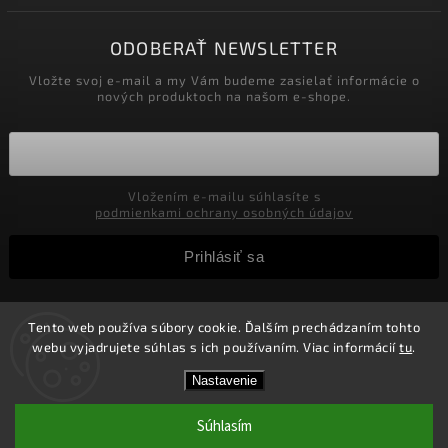
ODOBERAŤ NEWSLETTER
Vložte svoj e-mail a my Vám budeme zasielať informácie o
nových produktoch na našom e-shope.
Vložením e-mailu súhlasíte s
podmienkami ochrany osobných údajov
Prihlásiť sa
Tento web používa súbory cookie. Ďalším prechádzaním tohto
Copyright 2026
Velkoobchod-salony.sk
. Všetky práva
webu vyjadrujete súhlas s ich používaním. Viac informácií
tu
.
vyhradené.
Zľavy pre podnikateľov! Zaregistrujte sa a získajte v
Vytvořil
Shoptet
| Design
Shoptak.cz.
Nastavenie
košíku Zľavu 5%! Nie je možné kombinovať s inými
zľavami.
Súhlasím