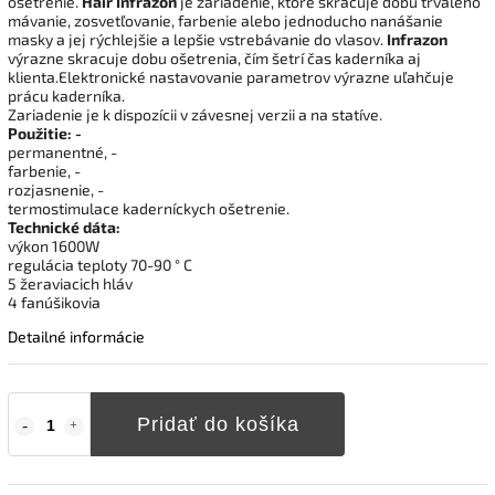
ošetrenie.
Hair Infrazon
je zariadenie, ktoré skracuje dobu trvalého
mávanie, zosvetľovanie, farbenie alebo jednoducho nanášanie
masky a jej rýchlejšie a lepšie vstrebávanie do vlasov.
Infrazon
výrazne skracuje dobu ošetrenia, čím šetrí čas kaderníka aj
klienta.Elektronické nastavovanie parametrov výrazne uľahčuje
prácu kaderníka.
Zariadenie je k dispozícii v závesnej verzii a na statíve.
Použitie: -
permanentné, -
farbenie, -
rozjasnenie, -
termostimulace kaderníckych ošetrenie.
Technické dáta:
výkon 1600W
regulácia teploty 70-90 ° C
5 žeraviacich hláv
4 fanúšikovia
Detailné informácie
Pridať do košíka