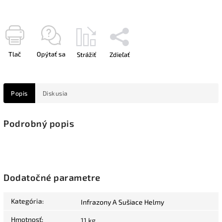
Tlač
Opýtať sa
Strážiť
Zdieľať
Popis
Diskusia
Podrobný popis
Dodatočné parametre
Kategória
:
Infrazony A Sušiace Helmy
Hmotnosť
:
11 kg