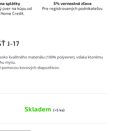
na splátky
5% vernostná zľava
 úver na kúpu od
Pre registrovaných podnikateľov.
 Home Credit.
Ť J-17
ysoko kvalitného materiálu (100% polyesrer), vďaka ktorému
rchu mysu.
né pomocou kovových diapozitívov.
Skladem
(>5 ks)