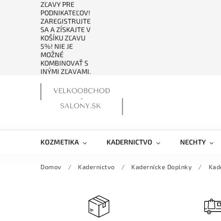
ZĽAVY PRE
PODNIKATEĽOV!
ZAREGISTRUJTE
SA A ZÍSKAJTE V
KOŠÍKU ZĽAVU
5%! NIE JE
MOŽNÉ
KOMBINOVAŤ S
INÝMI ZĽAVAMI.
KOZMETIKA
KADERNICTVO
NECHTY
Domov
/
Kadernictvo
/
Kadernícke Doplnky
/
Kad