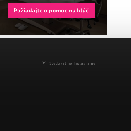
Požiadajte o pomoc na kľúč
Sledovať na Instagrame