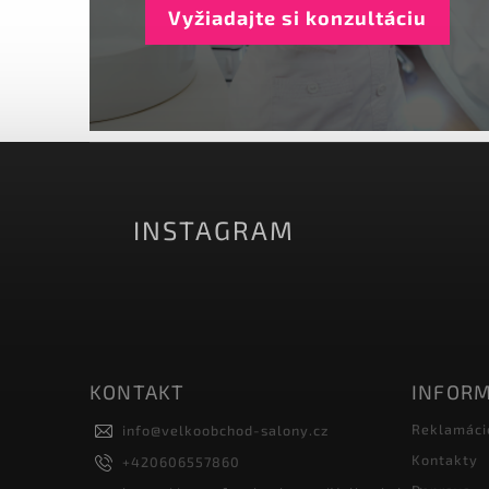
Vyžiadajte si konzultáciu
INSTAGRAM
KONTAKT
INFORM
Reklamáci
info
@
velkoobchod-salony.cz
Kontakty
+420606557860