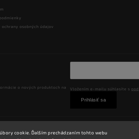
ám
podmienky
 ochrany osobných údajov
formácie o nových produktoch na
Vložením e-mailu súhlasíte s
pod
Prihlásiť sa
Copyright 2026
Velkoobchod-salony.sk
. Všetky práva vyhradené
úbory cookie. Ďalším prechádzaním tohto webu
Vytvořil
Shoptet
| Design
Shoptak.cz.