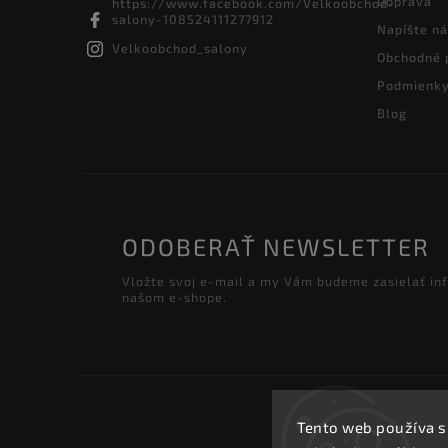
Doprava
https://www.facebook.com/Velkoobchod-
salony-108524111277912
Napíšte n
Velkoobchod_salony
Obchodné 
Podmienky
Blog
ODOBERAŤ NEWSLETTER
Vložte svoj e-mail a my Vám budeme zasielať in
našom e-shope.
Tento web používa s