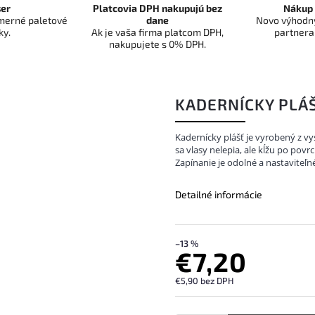
er
Platcovia DPH nakupujú bez
Nákup 
dmerné paletové
dane
Novo výhodný
ky.
Ak je vaša firma platcom DPH,
partnera
nakupujete s 0% DPH.
KADERNÍCKY PLÁŠ
Kadernícky plášť je vyrobený z v
sa vlasy nelepia, ale kĺžu po pov
Zapínanie je odolné a nastaviteľ
Detailné informácie
–13 %
€7,20
€5,90 bez DPH