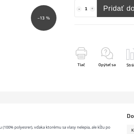
Pridať d
–13 %
Tlač
Opýtať sa
Strá
Do
 (100% polyesrer), vďaka ktorému sa vlasy nelepia, ale kĺžu po
K