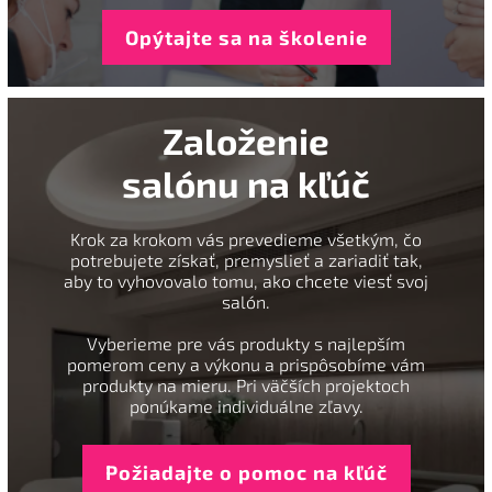
Opýtajte sa na školenie
Založenie
salónu na kľúč
Krok za krokom vás prevedieme všetkým, čo
potrebujete získať, premyslieť a zariadiť tak,
aby to vyhovovalo tomu, ako chcete viesť svoj
salón.
Vyberieme pre vás produkty s najlepším
pomerom ceny a výkonu a prispôsobíme vám
produkty na mieru. Pri väčších projektoch
ponúkame individuálne zľavy.
Požiadajte o pomoc na kľúč