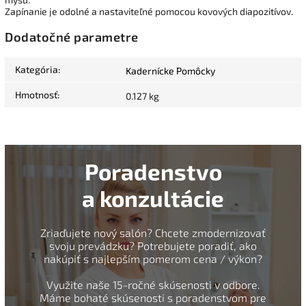
Zapínanie je odolné a nastaviteľné pomocou kovových diapozitívov.
Dodatočné parametre
Kategória
:
Kadernícke Pomôcky
Hmotnosť
:
0.127 kg
Poradenstvo
a konzultácie
Zriaďujete nový salón? Chcete zmodernizovať
svoju prevádzku? Potrebujete poradiť, ako
nakúpiť s najlepším pomerom cena / výkon?
Využite naše 15-ročné skúsenosti v odbore.
Máme bohaté skúsenosti s poradenstvom pre