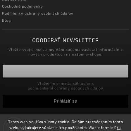
Obchodné podmienky
Podmienky ochrany osobných údajov
Blog
ODOBERAŤ NEWSLETTER
Vložte svoj e-mail a my Vám budeme zasielať informácie o
nových produktoch na našom e-shope.
Vložením e-mailu súhlasíte s
podmienkami ochrany osobných údajov
Prihlásiť sa
Tento web používa súbory cookie. Ďalším prechádzaním tohto
Copyright 2026
Velkoobchod-salony.sk
. Všetky práva
webu vyjadrujete súhlas s ich používaním. Viac informácií
tu
.
vyhradené.