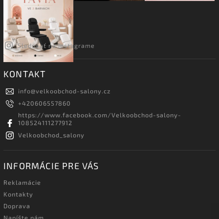
Sledovať na Instagrame
KONTAKT
info
@
velkoobchod-salony.cz
+420606557860
https://www.facebook.com/Velkoobchod-salony-
108524111277912
Velkoobchod_salony
INFORMÁCIE PRE VÁS
Reklamácie
Kontakty
Doprava
Napíšte nám