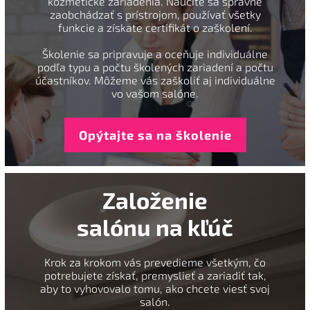
kozmetické zariadenia. Naučíte sa správne
zaobchádzať s prístrojom, používať všetky
funkcie a získate certifikát o zaškolení.
Školenie sa pripravuje a oceňuje individuálne
podľa typu a počtu školených zariadení a počtu
účastníkov. Môžeme vás zaškoliť aj individuálne
vo vašom salóne.
Opýtajte sa na školenie
Založenie
salónu na kľúč
Krok za krokom vás prevedieme všetkým, čo
potrebujete získať, premyslieť a zariadiť tak,
aby to vyhovovalo tomu, ako chcete viesť svoj
salón.