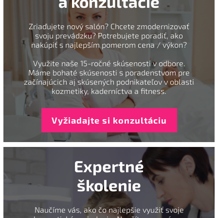
a konzultácie
Zriaďujete nový salón? Chcete zmodernizovať
svoju prevádzku? Potrebujete poradiť, ako
nakúpiť s najlepším pomerom cena / výkon?
Využite naše 15-ročné skúsenosti v odbore.
Máme bohaté skúsenosti s poradenstvom pre
začínajúcich aj skúsených podnikateľov v oblasti
kozmetiky, kaderníctva a fitness.
Vyžiadajte si konzultáciu
Expertné
školenie
Naučíme vás, ako čo najlepšie využiť svoje