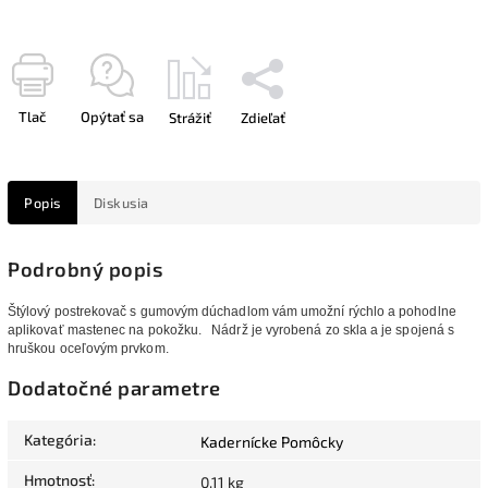
Tlač
Opýtať sa
Strážiť
Zdieľať
Popis
Diskusia
Podrobný popis
Štýlový postrekovač s gumovým dúchadlom vám umožní rýchlo a pohodlne
aplikovať mastenec na pokožku.
Nádrž je vyrobená zo skla a je spojená s
hruškou oceľovým prvkom.
Dodatočné parametre
Kategória
:
Kadernícke Pomôcky
Hmotnosť
:
0.11 kg