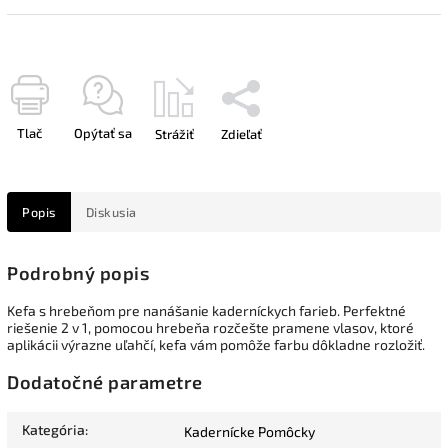
Tlač
Opýtať sa
Strážiť
Zdieľať
Popis
Diskusia
Podrobný popis
Kefa s hrebeňom pre nanášanie kaderníckych farieb.
Perfektné
riešenie 2 v 1, pomocou hrebeňa rozčešte pramene vlasov, ktoré
aplikácii výrazne uľahčí, kefa vám pomôže farbu dôkladne rozložiť.
Dodatočné parametre
Kategória
:
Kadernícke Pomôcky