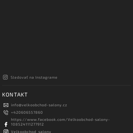
Sledovať na Instagrame
KONTAKT
info
@
velkoobchod-salony.cz
+420606557860
https://www.facebook.com/Velkoobchod-salony-
108524111277912
Velkoobchod_salony