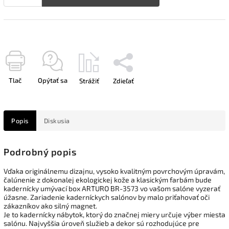
Tlač
Opýtať sa
Strážiť
Zdieľať
Popis
Diskusia
Podrobný popis
Vďaka originálnemu dizajnu, vysoko kvalitným povrchovým úpravám,
čalúnenie z dokonalej ekologickej kože a klasickým farbám bude
kadernícky umývací box ARTURO BR-3573 vo vašom salóne vyzerať
úžasne. Zariadenie kaderníckych salónov by malo priťahovať oči
zákazníkov ako silný magnet.
Je to kadernícky nábytok, ktorý do značnej miery určuje výber miesta
salónu. Najvyššia úroveň služieb a dekor sú rozhodujúce pre