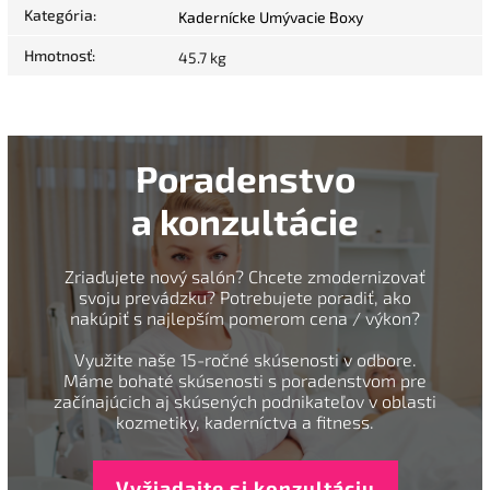
Kategória
:
Kadernícke Umývacie Boxy
Hmotnosť
:
45.7 kg
Poradenstvo
a konzultácie
Zriaďujete nový salón? Chcete zmodernizovať
svoju prevádzku? Potrebujete poradiť, ako
nakúpiť s najlepším pomerom cena / výkon?
Využite naše 15-ročné skúsenosti v odbore.
Máme bohaté skúsenosti s poradenstvom pre
začínajúcich aj skúsených podnikateľov v oblasti
kozmetiky, kaderníctva a fitness.
Vyžiadajte si konzultáciu