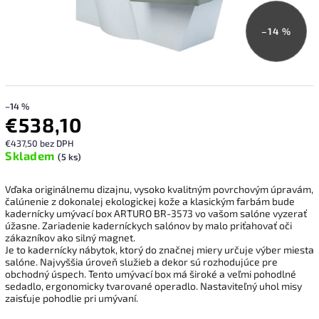
–14 %
–14 %
€538,10
€437,50 bez DPH
Skladem
(5 ks)
Vďaka originálnemu dizajnu, vysoko kvalitným povrchovým úpravám,
čalúnenie z dokonalej ekologickej kože a klasickým farbám bude
kadernícky umývací box ARTURO BR-3573 vo vašom salóne vyzerať
úžasne. Zariadenie kaderníckych salónov by malo priťahovať oči
zákazníkov ako silný magnet.
Je to kadernícky nábytok, ktorý do značnej miery určuje výber miesta
salóne. Najvyššia úroveň služieb a dekor sú rozhodujúce pre
obchodný úspech. Tento umývací box má široké a veľmi pohodlné
sedadlo, ergonomicky tvarované operadlo. Nastaviteľný uhol misy
zaisťuje pohodlie pri umývaní.