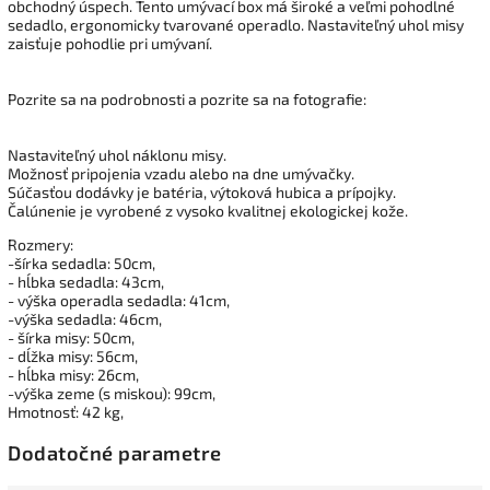
obchodný úspech. Tento umývací box má široké a veľmi pohodlné
sedadlo, ergonomicky tvarované operadlo. Nastaviteľný uhol misy
zaisťuje pohodlie pri umývaní.
Pozrite sa na podrobnosti a pozrite sa na fotografie:
Nastaviteľný uhol náklonu misy.
Možnosť pripojenia vzadu alebo na dne umývačky.
Súčasťou dodávky je batéria, výtoková hubica a prípojky.
Čalúnenie je vyrobené z vysoko kvalitnej ekologickej kože.
Rozmery:
-šírka sedadla: 50cm,
- hĺbka sedadla: 43cm,
- výška operadla sedadla: 41cm,
-výška sedadla: 46cm,
- šírka misy: 50cm,
- dĺžka misy: 56cm,
- hĺbka misy: 26cm,
-výška zeme (s miskou): 99cm,
Hmotnosť: 42 kg,
Dodatočné parametre