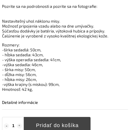
Pozrite sa na podrobnosti a pozrite sa na fotografie:
Nastaviteľný uhol náklonu misy.
Možnosť pripojenia vzadu alebo na dne umývačky.
Súčasťou dodávky je batéria, výtoková hubica a prípojky.
Čalúnenie je vyrobené z vysoko kvalitnej ekologickej kože.
Rozmery:
-šírka sedadlá: 50cm,
- hĺbka sedadla: 43cm,
- výška operadla sedadla: 41cm,
-výška sedadla: 46cm,
- šírka misy: 50cm,
- dĺžka misy: 56cm,
- hĺbka misy: 26cm,
-výška krajiny (s miskou): 99cm,
Hmotnosť: 42 kg,
Detailné informácie
Pridať do košíka