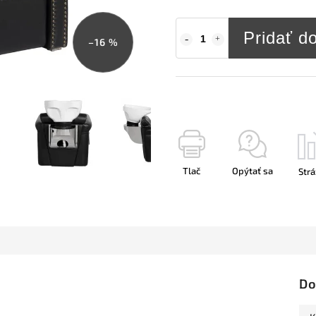
Pridať d
–16 %
Tlač
Opýtať sa
Strá
Do