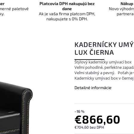
er
Platcovia DPH nakupujú bez
Nákup 
dmerné paletové
dane
Novo výhodný
ky.
Ak je vaša firma platcom DPH,
partnera
nakupujete s 0% DPH.
KADERNÍCKY UMÝ
LUX ČIERNA
Štýlový kadernícky umývací box
Veľmi pohodlné, perfektne zapad
Veľmi stabilný a pevný.
Poťah je 
Kadernícky umývací box v čiernej 
Detailné informácie
–16 %
€866,60
€704,60 bez DPH