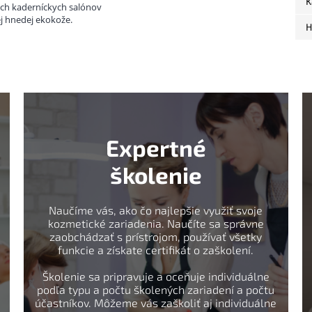
K
ých kaderníckych salónov
ej hnedej ekokože.
H
Expertné
školenie
Naučíme vás, ako čo najlepšie využiť svoje
kozmetické zariadenia. Naučíte sa správne
zaobchádzať s prístrojom, používať všetky
funkcie a získate certifikát o zaškolení.
Školenie sa pripravuje a oceňuje individuálne
podľa typu a počtu školených zariadení a počtu
účastníkov. Môžeme vás zaškoliť aj individuálne