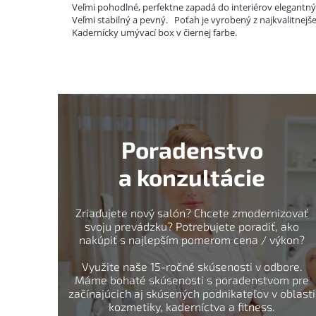
Veľmi pohodlné, perfektne zapadá do interiérov elegantn
Veľmi stabilný a pevný.
Poťah je vyrobený z najkvalitnejš
Kadernícky umývací box v čiernej farbe.
Poradenstvo
a konzultácie
Zriaďujete nový salón? Chcete zmodernizovať
svoju prevádzku? Potrebujete poradiť, ako
nakúpiť s najlepším pomerom cena / výkon?
Využite naše 15-ročné skúsenosti v odbore.
Máme bohaté skúsenosti s poradenstvom pre
začínajúcich aj skúsených podnikateľov v oblasti
kozmetiky, kaderníctva a fitness.