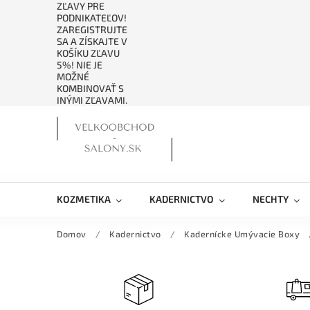
ZĽAVY PRE
PODNIKATEĽOV!
ZAREGISTRUJTE
SA A ZÍSKAJTE V
KOŠÍKU ZĽAVU
5%! NIE JE
MOŽNÉ
KOMBINOVAŤ S
INÝMI ZĽAVAMI.
KOZMETIKA
KADERNICTVO
NECHTY
Domov
/
Kadernictvo
/
Kadernícke Umývacie Boxy