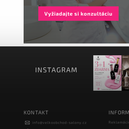
Vyžiadajte si konzultáciu
INSTAGRAM
KONTAKT
INFORM
Reklamáci
info
@
velkoobchod-salony.cz