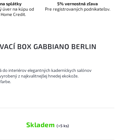
na splátky
5% vernostná zľava
 úver na kúpu od
Pre registrovaných podnikateľov.
 Home Credit.
VACÍ BOX GABBIANO BERLIN
á do interiérov elegantných kaderníckych salónov
vyrobený z najkvalitnejšej hnedej ekokože.
farbe.
Skladem
(>5 ks)