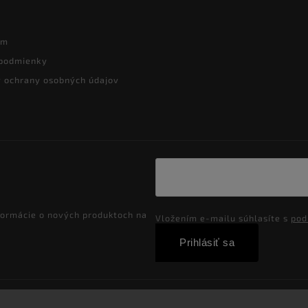
ám
podmienky
 ochrany osobných údajov
formácie o nových produktoch na
Vložením e-mailu súhlasíte s
pod
Prihlásiť sa
Copyright 2026
Velkoobchod-salony.sk
. Všetky práva vyhradené