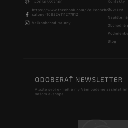
Kontakty
+420606557860
Doprava
https://www.facebook.com/Velkoobchod-
salony-108524111277912
Napíšte n
Velkoobchod_salony
Obchodné 
Podmienky
Blog
ODOBERAŤ NEWSLETTER
Vložte svoj e-mail a my Vám budeme zasielať in
našom e-shope.