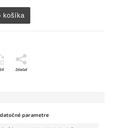
o košíka
žiť
Zdieľať
datočné parametre