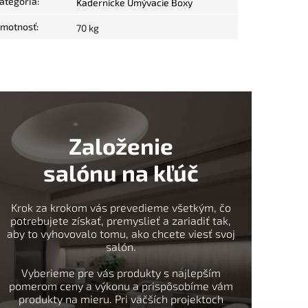
ategória
:
Kadernícke Umývacie Boxy
motnosť
:
70 kg
Založenie
salónu na kľúč
Krok za krokom vás prevedieme všetkým, čo
potrebujete získať, premyslieť a zariadiť tak,
aby to vyhovovalo tomu, ako chcete viesť svoj
salón.
Vyberieme pre vás produkty s najlepším
pomerom ceny a výkonu a prispôsobíme vám
produkty na mieru. Pri väčších projektoch