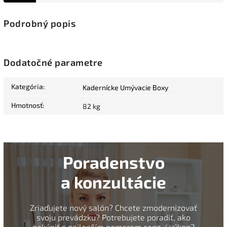
Podrobný popis
Dodatočné parametre
Kategória
:
Kadernícke Umývacie Boxy
Hmotnosť
:
82 kg
Poradenstvo
a konzultácie
Zriaďujete nový salón? Chcete zmodernizovať
svoju prevádzku? Potrebujete poradiť, ako
nakúpiť s najlepším pomerom cena / výkon?