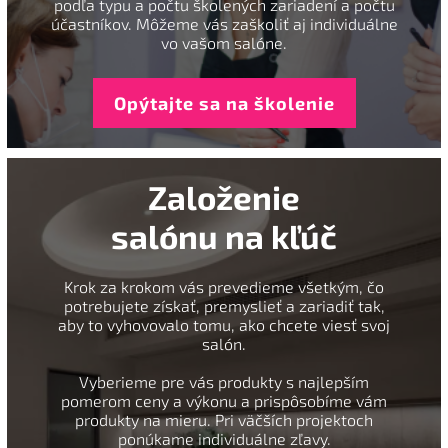
podľa typu a počtu školených zariadení a počtu
účastníkov. Môžeme vás zaškoliť aj individuálne
vo vašom salóne.
Opýtajte sa na školenie
Založenie
salónu na kľúč
Krok za krokom vás prevedieme všetkým, čo
potrebujete získať, premyslieť a zariadiť tak,
aby to vyhovovalo tomu, ako chcete viesť svoj
salón.
Vyberieme pre vás produkty s najlepším
pomerom ceny a výkonu a prispôsobíme vám
produkty na mieru. Pri väčších projektoch
ponúkame individuálne zľavy.