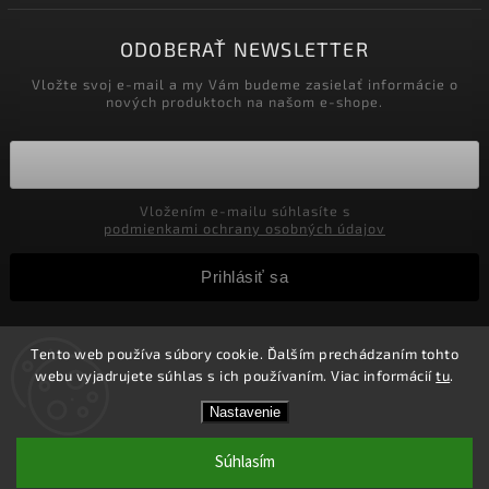
ODOBERAŤ NEWSLETTER
Vložte svoj e-mail a my Vám budeme zasielať informácie o
nových produktoch na našom e-shope.
Vložením e-mailu súhlasíte s
podmienkami ochrany osobných údajov
Prihlásiť sa
Tento web používa súbory cookie. Ďalším prechádzaním tohto
Copyright 2026
Velkoobchod-salony.sk
. Všetky práva
webu vyjadrujete súhlas s ich používaním. Viac informácií
tu
.
vyhradené.
Zľavy pre podnikateľov! Zaregistrujte sa a získajte v
Vytvořil
Shoptet
| Design
Shoptak.cz.
Nastavenie
košíku Zľavu 5%! Nie je možné kombinovať s inými
zľavami.
Súhlasím