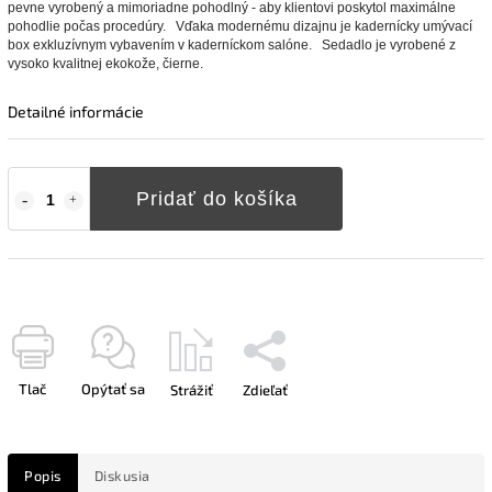
pevne vyrobený a mimoriadne pohodlný - aby klientovi poskytol maximálne
pohodlie počas procedúry.
Vďaka modernému dizajnu je kadernícky umývací
box exkluzívnym vybavením v kaderníckom salóne.
Sedadlo je vyrobené z
vysoko kvalitnej ekokože, čierne.
Detailné informácie
Pridať do košíka
Tlač
Opýtať sa
Strážiť
Zdieľať
Popis
Diskusia