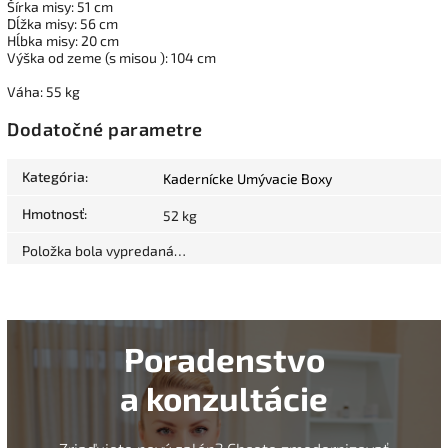
Šírka misy: 51 cm
Dĺžka misy: 56 cm
Hĺbka misy: 20 cm
Výška od zeme (s misou ): 104 cm
Váha: 55 kg
Dodatočné parametre
Kategória
:
Kadernícke Umývacie Boxy
Hmotnosť
:
52 kg
Položka bola vypredaná…
Poradenstvo
a konzultácie