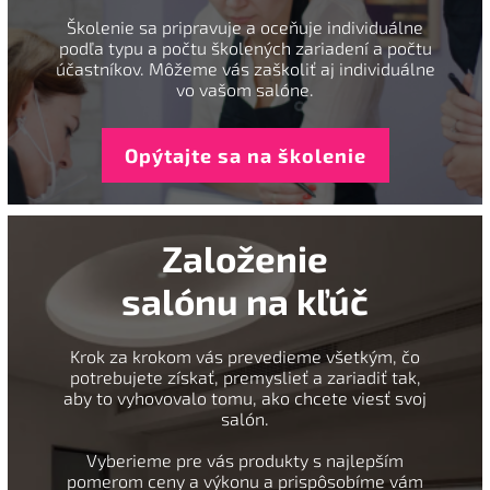
Školenie sa pripravuje a oceňuje individuálne
podľa typu a počtu školených zariadení a počtu
účastníkov. Môžeme vás zaškoliť aj individuálne
vo vašom salóne.
Opýtajte sa na školenie
Založenie
salónu na kľúč
Krok za krokom vás prevedieme všetkým, čo
potrebujete získať, premyslieť a zariadiť tak,
aby to vyhovovalo tomu, ako chcete viesť svoj
salón.
Vyberieme pre vás produkty s najlepším
pomerom ceny a výkonu a prispôsobíme vám