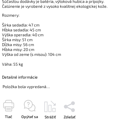
Súčasťou dodávky je batéria, výtoková hubica a prípojky.
Čalúnenie je vyrobené z vysoko kvalitnej ekologickej kože.
Rozmery:
Šírka sedadla: 47 cm
Hĺbka sedadla: 45 cm
Výška operadla: 40 cm
Šírka misy: 51 cm
Dĺžka misy: 56 cm
Hĺbka misy: 20 cm
Výška od zeme (s misou): 104 cm
Váha: 55 kg
Detailné informácie
Položka bola vypredaná…
Tlač
Opýtať sa
Strážiť
Zdieľať