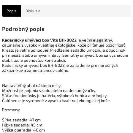
Popis
Diskusia
Podrobný popis
Kadernícky umývací box Vito BH-8022
je veľmi elegantný,
čalúnenie z vysoko kvalitnej ekologickej kože priťahuje pozornosť.
Kreslo je veľmi pohodlné. Predĺžené sedadlo umožňuje odpočinok
pri masáži alebo umývaní hlavy. Samotný umývací box sa vyznačuje
stabilitou a pevnosťou konštrukcií.
Kadernícky umývací box BH-8022 je zariadenie pre náročných
zákazníkov a zamestnancov salónu.
Nastaviteľný uhol náklonu misy.
Možnosť pripojenia vzadu alebo na dne umývačky.
Súčasťou dodávky je batéria, výtoková hubica a prípojky.
Čalúnenie je vyrobené z vysoko kvalitnej ekologickej kože.
Rozmery:
Šírka sedadla: 47 cm
Hĺbka sedadla: 45 cm
Výška operadla: 40 cm