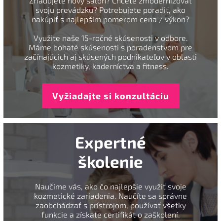
Zriaďujete nový salón? Chcete zmodernizovať
svoju prevádzku? Potrebujete poradiť, ako
nakúpiť s najlepším pomerom cena / výkon?
Využite naše 15-ročné skúsenosti v odbore.
Máme bohaté skúsenosti s poradenstvom pre
začínajúcich aj skúsených podnikateľov v oblasti
kozmetiky, kaderníctva a fitness.
Vyžiadajte si konzultáciu
Expertné
školenie
Naučíme vás, ako čo najlepšie využiť svoje
kozmetické zariadenia. Naučíte sa správne
zaobchádzať s prístrojom, používať všetky
funkcie a získate certifikát o zaškolení.