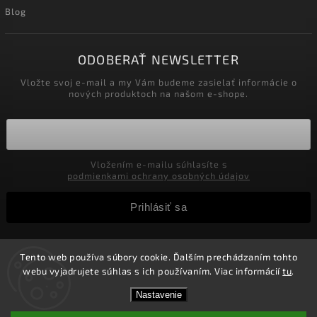
Blog
ODOBERAŤ NEWSLETTER
Vložte svoj e-mail a my Vám budeme zasielať informácie o
nových produktoch na našom e-shope.
Vložením e-mailu súhlasíte s
podmienkami ochrany osobných údajov
Prihlásiť sa
Tento web používa súbory cookie. Ďalším prechádzaním tohto
Copyright 2026
Velkoobchod-salony.sk
. Všetky práva
webu vyjadrujete súhlas s ich používaním. Viac informácií
tu
.
vyhradené.
Zľavy pre podnikateľov! Zaregistrujte sa a získajte v
Vytvořil
Shoptet
| Design
Shoptak.cz.
Nastavenie
košíku Zľavu 5%! Nie je možné kombinovať s inými
zľavami.