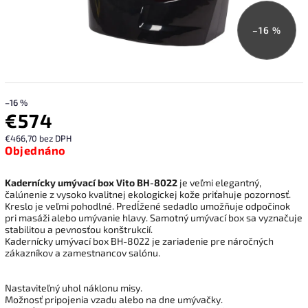
–16 %
–16 %
€574
€466,70 bez DPH
Objednáno
Kadernícky umývací box Vito BH-8022
je veľmi elegantný,
čalúnenie z vysoko kvalitnej ekologickej kože priťahuje pozornosť.
Kreslo je veľmi pohodlné. Predĺžené sedadlo umožňuje odpočinok
pri masáži alebo umývanie hlavy. Samotný umývací box sa vyznačuje
stabilitou a pevnosťou konštrukcií.
Kadernícky umývací box BH-8022 je zariadenie pre náročných
zákazníkov a zamestnancov salónu.
Nastaviteľný uhol náklonu misy.
Možnosť pripojenia vzadu alebo na dne umývačky.