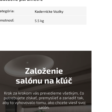
ategória
:
Kadernícke Vozíky
motnosť
:
5.5 kg
Založenie
salónu na kľúč
Krok za krokom vás prevedieme všetkým, čo
potrebujete získať, premyslieť a zariadiť tak,
aby to vyhovovalo tomu, ako chcete viesť svoj
salón.