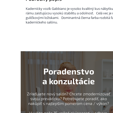
Kadernícky vozík Gabbiano je vysoko kvalitný kus nábytk
rámu zaisťujúcou vysokú stabilitu a odolnosť.
Celá vec j
guličkovými ložiskami.
Dominantná čierna farba rozbitá 
kaderníckeho salónu.
Poradenstvo
a konzultácie
Zriaďujete nový salón? Chcete zmodernizovať
svoju prevádzku? Potrebujete poradiť, ako
nakúpiť s najlepším pomerom cena / výkon?
Využite naše 15-ročné skúsenosti v odbore.