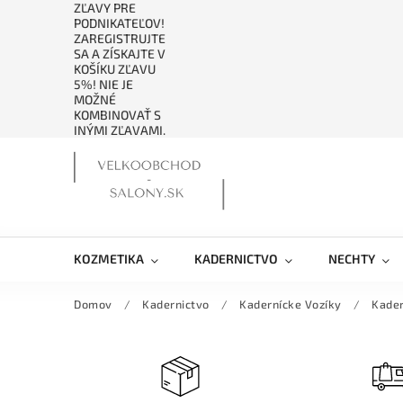
ZĽAVY PRE
PODNIKATEĽOV!
ZAREGISTRUJTE
SA A ZÍSKAJTE V
KOŠÍKU ZĽAVU
5%! NIE JE
MOŽNÉ
KOMBINOVAŤ S
INÝMI ZĽAVAMI.
KOZMETIKA
KADERNICTVO
NECHTY
Domov
/
Kadernictvo
/
Kadernícke Vozíky
/
Kader