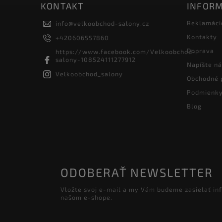
KONTAKT
INFORM
Reklamáci
info
@
velkoobchod-salony.cz
Kontakty
+420606557860
Doprava
https://www.facebook.com/Velkoobchod-
salony-108524111277912
Napíšte n
Velkoobchod_salony
Obchodné 
Podmienky
Blog
ODOBERAŤ NEWSLETTER
Vložte svoj e-mail a my Vám budeme zasielať in
našom e-shope.