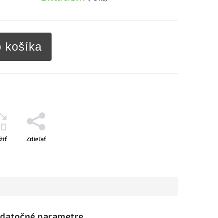
o košíka
žiť
Zdieľať
datočné parametre