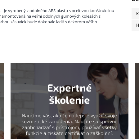
u.
Je vyrobený z odolného ABS plastu s oceľovou konštrukciou
K
e namontovaná na veľmi odolných gumových kolesách s
farbou zásuviek bude dokonale ladiť s dekorom vášho
H
Expertné
školenie
Naučíme vás, ako čo najlepšie využiť svoje
kozmetické zariadenia. Naučíte sa správne
zaobchádzať s prístrojom, používať všetky
funkcie a získate certifikát o zaškolení.