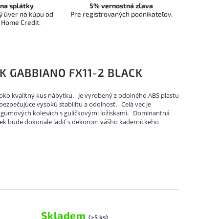
na splátky
5% vernostná zľava
 úver na kúpu od
Pre registrovaných podnikateľov.
 Home Credit.
K GABBIANO FX11-2 BLACK
oko kvalitný kus nábytku.
Je vyrobený z odolného ABS plastu
ezpečujúce vysokú stabilitu a odolnosť.
Celá vec je
gumových kolesách s guličkovými ložiskami.
Dominantná
viek bude dokonale ladiť s dekorom vášho kaderníckeho
Skladem
(>5 ks)