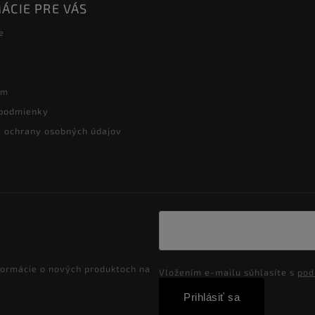
ÁCIE PRE VÁS
e
ám
podmienky
 ochrany osobných údajov
formácie o nových produktoch na
Vložením e-mailu súhlasíte s
pod
Prihlásiť sa