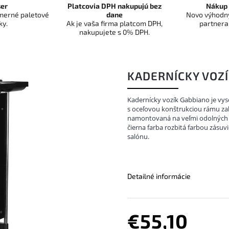
er
Platcovia DPH nakupujú bez
Nákup 
dmerné paletové
dane
Novo výhodný
ky.
Ak je vaša firma platcom DPH,
partnera
nakupujete s 0% DPH.
KADERNÍCKY VOZÍ
Kadernícky vozík Gabbiano je vys
s oceľovou konštrukciou rámu zab
namontovaná na veľmi odolných 
čierna farba rozbitá farbou zásu
salónu.
Detailné informácie
€55,10