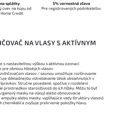
na splátky
5% vernostná zľava
 úver na kúpu od
Pre registrovaných podnikateľov.
 Home Credit.
HČOVAČ NA VLASY S AKTÍVNYM
e s nastaviteľnou výškou s aktívnou ozonací
ie pre obnovu hlbokých vlasov
zvlhčovačom vlasov / saunou umožňuje rozširovanie
čuje dôkladnejšiu vstrebávanie látok obsiahnutých v
ípravkov. Stručne povedané, spočíva v rozdelení
e prostriedkov starostlivosti do ich hĺbky. Môžu to byť
 Arganový masky na vlasy) alebo obnovovacia
é ampulky alebo masky, vypĺňajúce vady štruktúry vlasov).
ch chemikálií a zvyšuje prekrvenie pokožky hlavy.