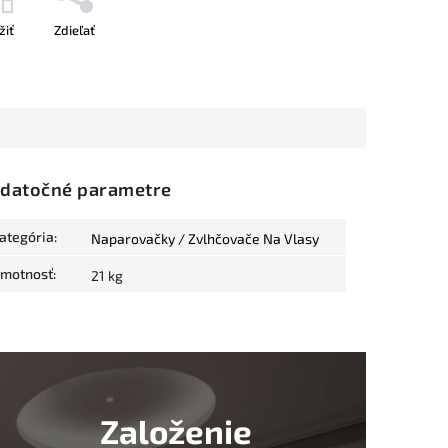
žiť
Zdieľať
datočné parametre
ategória
:
Naparovačky / Zvlhčovače Na Vlasy
motnosť
:
21 kg
Založenie