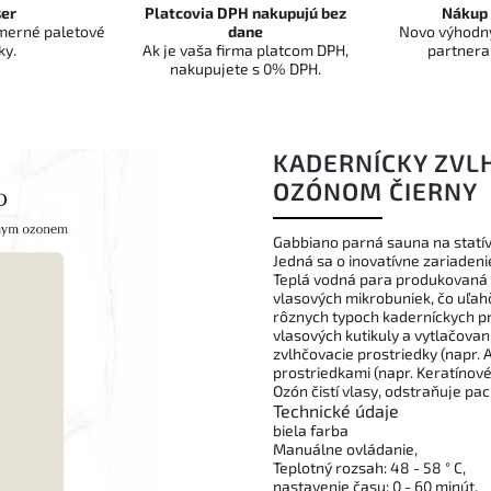
er
Platcovia DPH nakupujú bez
Nákup 
dmerné paletové
dane
Novo výhodný
ky.
Ak je vaša firma platcom DPH,
partnera
nakupujete s 0% DPH.
KADERNÍCKY ZVL
OZÓNOM ČIERNY
Gabbiano parná sauna na statív
Jedná sa o inovatívne zariaden
Teplá vodná para produkovaná 
vlasových mikrobuniek, čo uľah
rôznych typoch kaderníckych pr
vlasových kutikuly a vytlačovani
zvlhčovacie prostriedky (napr.
prostriedkami (napr. Keratínov
Ozón čistí vlasy, odstraňuje pa
Technické údaje
biela farba
Manuálne ovládanie,
Teplotný rozsah: 48 - 58 ° C,
nastavenie času: 0 - 60 minút,