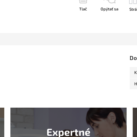
Tlač
Opýtať sa
Strá
Do
K
H
Expertné