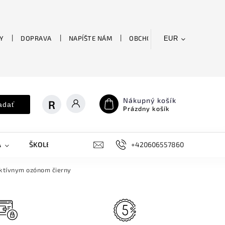
Y
DOPRAVA
NAPÍŠTE NÁM
OBCHODNÉ PODMIENKY
EUR
Nákupný košík
adať
Prázdny košík
A
ŠKOLENIE
OUTLET
KVETY
+420606557860
FITNESS
aktívnym ozónom čierny