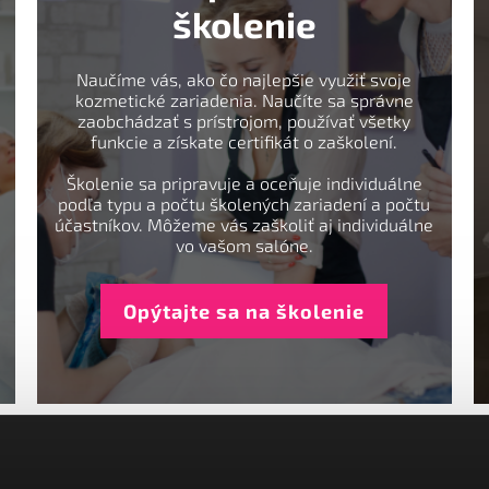
školenie
Naučíme vás, ako čo najlepšie využiť svoje
kozmetické zariadenia. Naučíte sa správne
zaobchádzať s prístrojom, používať všetky
funkcie a získate certifikát o zaškolení.
Školenie sa pripravuje a oceňuje individuálne
podľa typu a počtu školených zariadení a počtu
účastníkov. Môžeme vás zaškoliť aj individuálne
vo vašom salóne.
Opýtajte sa na školenie