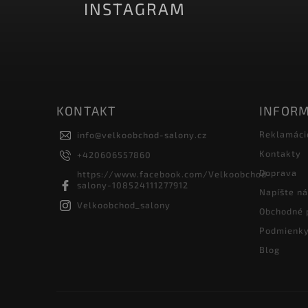
INSTAGRAM
KONTAKT
INFORM
Reklamáci
info
@
velkoobchod-salony.cz
Kontakty
+420606557860
Doprava
https://www.facebook.com/Velkoobchod-
salony-108524111277912
Napíšte n
Velkoobchod_salony
Obchodné 
Podmienky
Blog