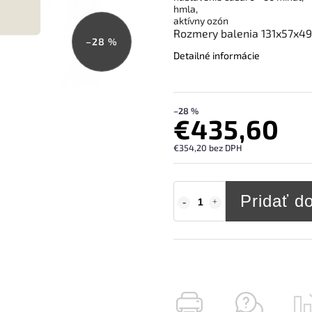
hmla,
aktívny ozón
Rozmery balenia 131x57x49
–28 %
Detailné informácie
–28 %
€435,60
€354,20 bez DPH
Pridať d