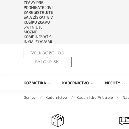
ZĽAVY PRE
PODNIKATEĽOV!
ZAREGISTRUJTE
SA A ZÍSKAJTE V
KOŠÍKU ZĽAVU
5%! NIE JE
MOŽNÉ
KOMBINOVAŤ S
INÝMI ZĽAVAMI.
KOZMETIKA
KADERNICTVO
NECHTY
Domov
/
Kadernictvo
/
Kadernícke Prístroje
/
Nap