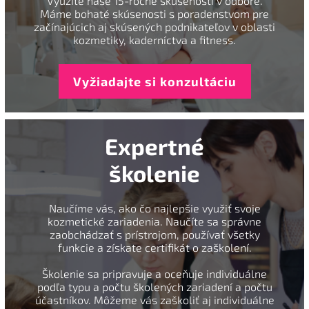
Využite naše 15-ročné skúsenosti v odbore.
Máme bohaté skúsenosti s poradenstvom pre
začínajúcich aj skúsených podnikateľov v oblasti
kozmetiky, kaderníctva a fitness.
Vyžiadajte si konzultáciu
Expertné
školenie
Naučíme vás, ako čo najlepšie využiť svoje
kozmetické zariadenia. Naučíte sa správne
zaobchádzať s prístrojom, používať všetky
funkcie a získate certifikát o zaškolení.
Školenie sa pripravuje a oceňuje individuálne
podľa typu a počtu školených zariadení a počtu
účastníkov. Môžeme vás zaškoliť aj individuálne