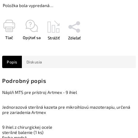
Položka bola vypredaná…
Tlač
Opýtať sa
Strážiť
Zdieľať
Popis
Diskusia
Podrobný popis
Náplň MTS pre prístroj Artmex - 9 ihiel
Jednorazová sterilná kazeta pre mikroihlovú mazoterapiu, určená
pre zariadenia Artmex
9 ihiel z chirurgickej ocele
sterilné balenie (1 ks)
farba modrá