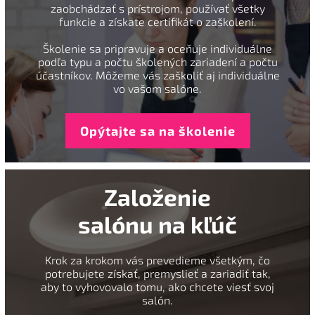
zaobchádzať s prístrojom, používať všetky
funkcie a získate certifikát o zaškolení.
Školenie sa pripravuje a oceňuje individuálne
podľa typu a počtu školených zariadení a počtu
účastníkov. Môžeme vás zaškoliť aj individuálne
vo vašom salóne.
Opýtajte sa na školenie
Založenie
salónu na kľúč
Krok za krokom vás prevedieme všetkým, čo
potrebujete získať, premyslieť a zariadiť tak,
aby to vyhovovalo tomu, ako chcete viesť svoj
salón.