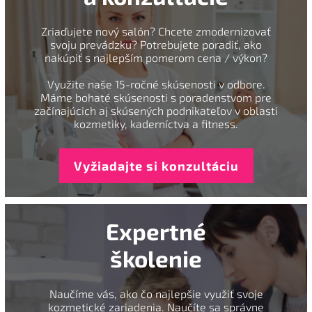
Zriaďujete nový salón? Chcete zmodernizovať
svoju prevádzku? Potrebujete poradiť, ako
nakúpiť s najlepším pomerom cena / výkon?
Využite naše 15-ročné skúsenosti v odbore.
Máme bohaté skúsenosti s poradenstvom pre
začínajúcich aj skúsených podnikateľov v oblasti
kozmetiky, kaderníctva a fitness.
Vyžiadajte si konzultáciu
Expertné
školenie
Naučíme vás, ako čo najlepšie využiť svoje
kozmetické zariadenia. Naučíte sa správne