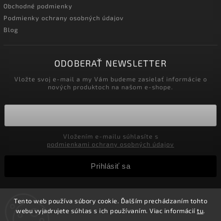
Obchodné podmienky
Podmienky ochrany osobných údajov
Blog
ODOBERAŤ NEWSLETTER
Vložte svoj e-mail a my Vám budeme zasielať informácie o
nových produktoch na našom e-shope.
Vložením e-mailu súhlasíte s
podmienkami ochrany osobných údajov
Prihlásiť sa
Tento web používa súbory cookie. Ďalším prechádzaním tohto
Copyright 2026
Velkoobchod-salony.sk
. Všetky práva
webu vyjadrujete súhlas s ich používaním. Viac informácií
tu
.
vyhradené.