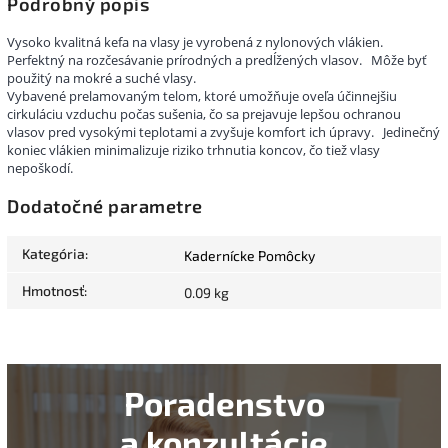
Podrobný popis
Vysoko kvalitná kefa na vlasy je vyrobená z nylonových vlákien.
Perfektný na rozčesávanie prírodných a predĺžených vlasov.
Môže byť
použitý na mokré a suché vlasy.
Vybavené prelamovaným telom, ktoré umožňuje oveľa účinnejšiu
cirkuláciu vzduchu počas sušenia, čo sa prejavuje lepšou ochranou
vlasov pred vysokými teplotami a zvyšuje komfort ich úpravy.
Jedinečný
koniec vlákien minimalizuje riziko trhnutia koncov, čo tiež vlasy
nepoškodí.
Dodatočné parametre
Kategória
:
Kadernícke Pomôcky
Hmotnosť
:
0.09 kg
Poradenstvo
a konzultácie