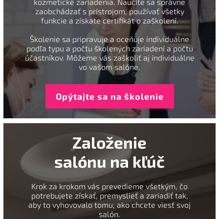
kozmetické zariadenia. Naučíte sa správne
zaobchádzať s prístrojom, používať všetky
funkcie a získate certifikát o zaškolení.
Školenie sa pripravuje a oceňuje individuálne
podľa typu a počtu školených zariadení a počtu
účastníkov. Môžeme vás zaškoliť aj individuálne
vo vašom salóne.
Opýtajte sa na školenie
Založenie
salónu na kľúč
Krok za krokom vás prevedieme všetkým, čo
potrebujete získať, premyslieť a zariadiť tak,
aby to vyhovovalo tomu, ako chcete viesť svoj
salón.