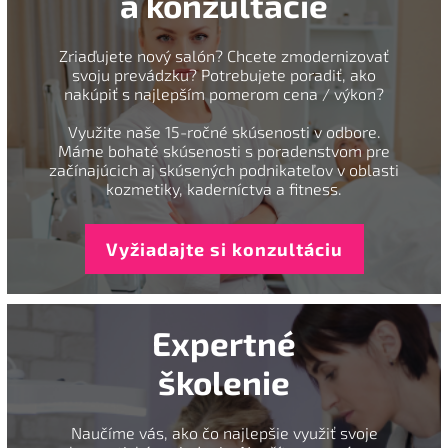
a konzultácie
Zriaďujete nový salón? Chcete zmodernizovať
svoju prevádzku? Potrebujete poradiť, ako
nakúpiť s najlepším pomerom cena / výkon?
Využite naše 15-ročné skúsenosti v odbore.
Máme bohaté skúsenosti s poradenstvom pre
začínajúcich aj skúsených podnikateľov v oblasti
kozmetiky, kaderníctva a fitness.
Vyžiadajte si konzultáciu
Expertné
školenie
Naučíme vás, ako čo najlepšie využiť svoje