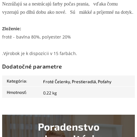
Nezrážajú sa a nestrácajú farby počas prania,
vďaka čomu
vyzerajú po dlhú dobu ako nové.
Sú
mäkké a príjemné na dotyk.
Zloženie:
froté - bavlna 80%, polyester 20%
.Výrobok je k dispozícii v 15 farbách.
Dodatočné parametre
Kategória
:
Froté Čelenky, Prestieradlá, Poťahy
Hmotnosť
:
0.22 kg
Poradenstvo