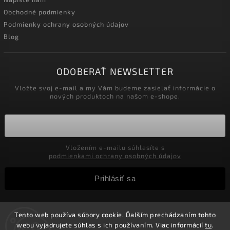
Obchodné podmienky
Podmienky ochrany osobných údajov
Blog
ODOBERAŤ NEWSLETTER
Vložte svoj e-mail a my Vám budeme zasielať informácie o
nových produktoch na našom e-shope.
Vložením e-mailu súhlasíte s
podmienkami ochrany osobných údajov
Prihlásiť sa
Tento web používa súbory cookie. Ďalším prechádzaním tohto
Copyright 2026
Velkoobchod-salony.sk
. Všetky práva
webu vyjadrujete súhlas s ich používaním. Viac informácií
tu
.
vyhradené.