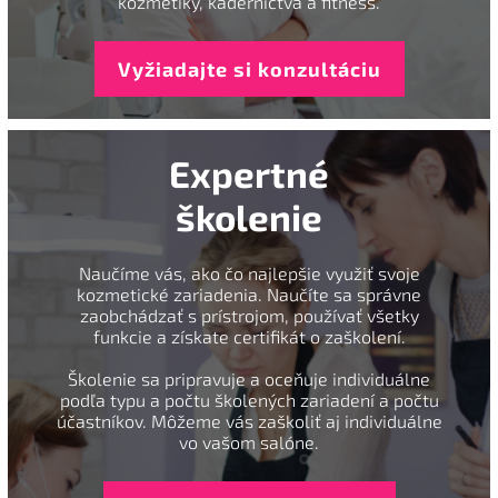
kozmetiky, kaderníctva a fitness.
Vyžiadajte si konzultáciu
Expertné
školenie
Naučíme vás, ako čo najlepšie využiť svoje
kozmetické zariadenia. Naučíte sa správne
zaobchádzať s prístrojom, používať všetky
funkcie a získate certifikát o zaškolení.
Školenie sa pripravuje a oceňuje individuálne
podľa typu a počtu školených zariadení a počtu
účastníkov. Môžeme vás zaškoliť aj individuálne
vo vašom salóne.