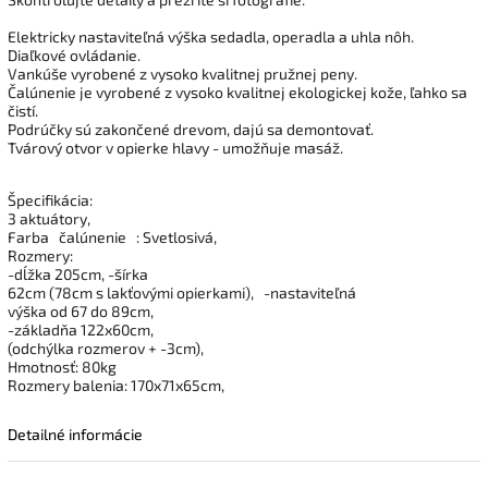
Elektricky nastaviteľná výška sedadla, operadla a uhla nôh.
Diaľkové ovládanie.
Vankúše vyrobené z vysoko kvalitnej pružnej peny.
Čalúnenie je vyrobené z vysoko kvalitnej ekologickej kože, ľahko sa
čistí.
Podrúčky sú zakončené drevom, dajú sa demontovať.
Tvárový otvor v opierke hlavy - umožňuje masáž.
Špecifikácia:
3 aktuátory,
Farba
čalúnenie
: Svetlosivá,
Rozmery:
-dĺžka 205cm, -šírka
62cm (78cm s lakťovými opierkami),
-nastaviteľná
výška od 67 do 89cm,
-základňa 122x60cm,
(odchýlka rozmerov + -3cm),
Hmotnosť: 80kg
Rozmery balenia: 170x71x65cm,
Detailné informácie