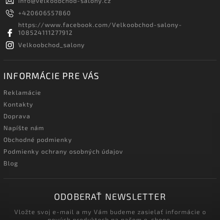
info
@
velkoobchod-salony.cz
+420606557860
https://www.facebook.com/Velkoobchod-salony-
108524111277912
Velkoobchod_salony
INFORMÁCIE PRE VÁS
Reklamácie
Kontakty
Doprava
Napíšte nám
Obchodné podmienky
Podmienky ochrany osobných údajov
Blog
ODOBERAŤ NEWSLETTER
Vložte svoj e-mail a my Vám budeme zasielať informácie o
nových produktoch na našom e-shope.