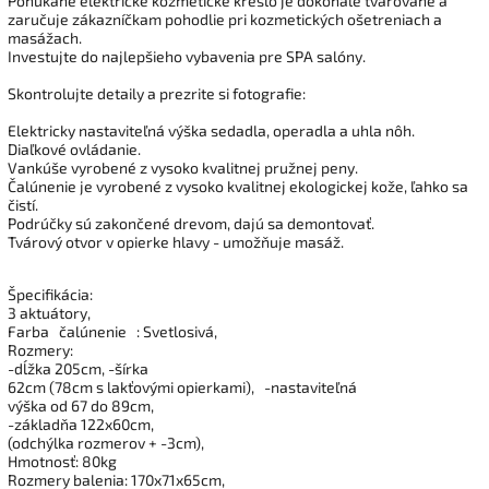
Ponúkané elektrické kozmetické kreslo je dokonale tvarované a
zaručuje zákazníčkam pohodlie pri kozmetických ošetreniach a
masážach.
Investujte do najlepšieho vybavenia pre SPA salóny.
Skontrolujte detaily a prezrite si fotografie:
Elektricky nastaviteľná výška sedadla, operadla a uhla nôh.
Diaľkové ovládanie.
Vankúše vyrobené z vysoko kvalitnej pružnej peny.
Čalúnenie je vyrobené z vysoko kvalitnej ekologickej kože, ľahko sa
čistí.
Podrúčky sú zakončené drevom, dajú sa demontovať.
Tvárový otvor v opierke hlavy - umožňuje masáž.
Špecifikácia:
3 aktuátory,
Farba
čalúnenie
: Svetlosivá,
Rozmery:
-dĺžka 205cm, -šírka
62cm (78cm s lakťovými opierkami),
-nastaviteľná
výška od 67 do 89cm,
-základňa 122x60cm,
(odchýlka rozmerov + -3cm),
Hmotnosť: 80kg
Rozmery balenia: 170x71x65cm,