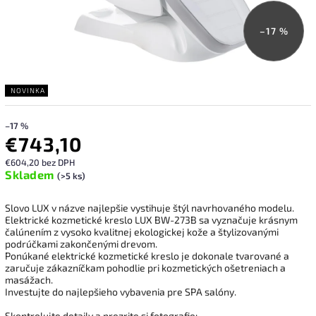
–17 %
NOVINKA
–17 %
€743,10
€604,20 bez DPH
Skladem
(>5 ks)
Slovo LUX v názve najlepšie vystihuje štýl navrhovaného modelu.
Elektrické kozmetické kreslo LUX BW-273B sa vyznačuje krásnym
čalúnením z vysoko kvalitnej ekologickej kože a štylizovanými
podrúčkami zakončenými drevom.
Ponúkané elektrické kozmetické kreslo je dokonale tvarované a
zaručuje zákazníčkam pohodlie pri kozmetických ošetreniach a
masážach.
Investujte do najlepšieho vybavenia pre SPA salóny.
Skontrolujte detaily a prezrite si fotografie: