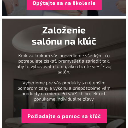
Opýtajte sa na školenie
Založenie
salónu na kľúč
Krok za krokom vás prevedieme všetkým, čo
potrebujete získať, premyslieť a zariadiť tak,
aby to vyhovovalo tomu, ako chcete viesť svoj
salón.
Vyberieme pre vás produkty s najlepším
pomerom ceny a výkonu a prispôsobíme vám
produkty na mieru. Pri väčších projektoch
ponúkame individuálne zľavy.
Požiadajte o pomoc na kľúč