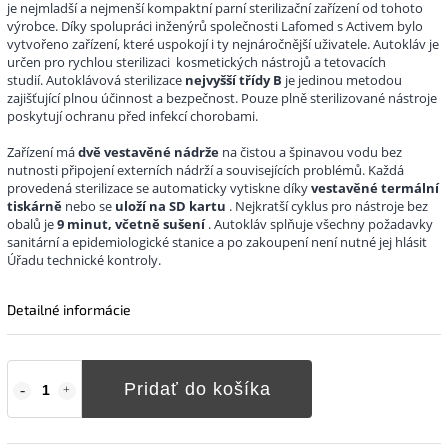
je nejmladší a nejmenší kompaktní parní sterilizační zařízení od tohoto
výrobce.
Díky spolupráci inženýrů společnosti Lafomed s Activem bylo
vytvořeno zařízení, které uspokojí i ty nejnáročnější uživatele.
Autokláv je
určen pro rychlou sterilizaci kosmetických nástrojů a tetovacích
studií.
Autoklávová sterilizace
nejvyšší
třídy B
je jedinou metodou
zajišťující plnou účinnost a bezpečnost.
Pouze plně sterilizované nástroje
poskytují ochranu před infekcí chorobami.
Zařízení má
dvě vestavěné nádrže
na čistou a špinavou vodu bez
nutnosti připojení externích nádrží a souvisejících problémů.
Každá
provedená sterilizace se automaticky vytiskne díky
vestavěné termální
tiskárně
nebo se
uloží na SD kartu
.
Nejkratší cyklus pro nástroje bez
obalů je
9 minut, včetně sušení
.
Autokláv splňuje všechny požadavky
sanitární a epidemiologické stanice a po zakoupení není nutné jej hlásit
Úřadu technické kontroly.
Detailné informácie
Pridať do košíka