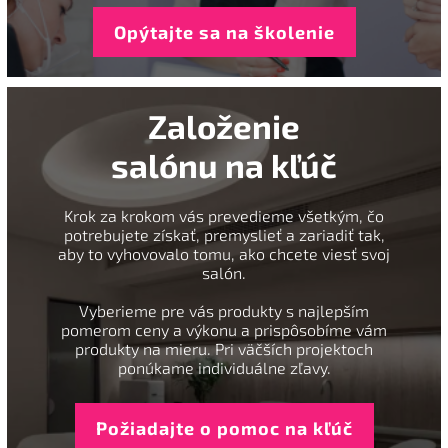
Opýtajte sa na školenie
Založenie
salónu na kľúč
Krok za krokom vás prevedieme všetkým, čo
potrebujete získať, premyslieť a zariadiť tak,
aby to vyhovovalo tomu, ako chcete viesť svoj
salón.
Vyberieme pre vás produkty s najlepším
pomerom ceny a výkonu a prispôsobíme vám
produkty na mieru. Pri väčších projektoch
ponúkame individuálne zľavy.
Požiadajte o pomoc na kľúč