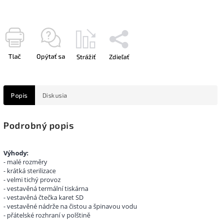
Tlač
Opýtať sa
Strážiť
Zdieľať
Popis
Diskusia
Podrobný popis
Výhody:
- malé rozměry
- krátká sterilizace
- velmi tichý provoz
- vestavěná termální tiskárna
- vestavěná čtečka karet SD
- vestavěné nádrže na čistou a špinavou vodu
- přátelské rozhraní v polštině