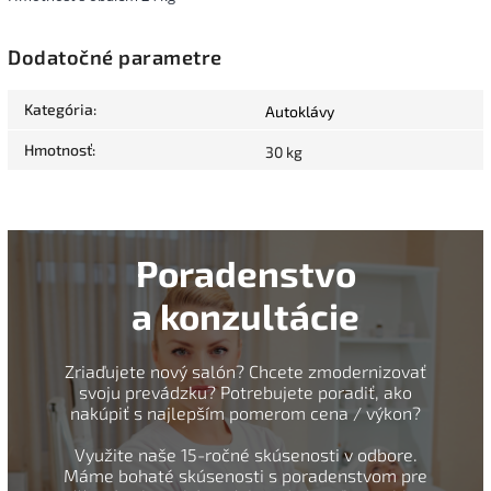
Dodatočné parametre
Kategória
:
Autoklávy
Hmotnosť
:
30 kg
Poradenstvo
a konzultácie
Zriaďujete nový salón? Chcete zmodernizovať
svoju prevádzku? Potrebujete poradiť, ako
nakúpiť s najlepším pomerom cena / výkon?
Využite naše 15-ročné skúsenosti v odbore.
Máme bohaté skúsenosti s poradenstvom pre