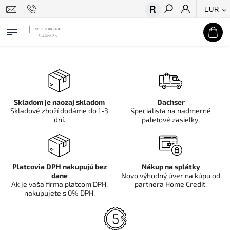
EUR
Hľadať
Skladom je naozaj skladom
Dachser
Skladové zboží dodáme do 1-3
špecialista na nadmerné
dní.
paletové zasielky.
Platcovia DPH nakupujú bez
Nákup na splátky
dane
Novo výhodný úver na kúpu od
Ak je vaša firma platcom DPH,
partnera Home Credit.
nakupujete s 0% DPH.