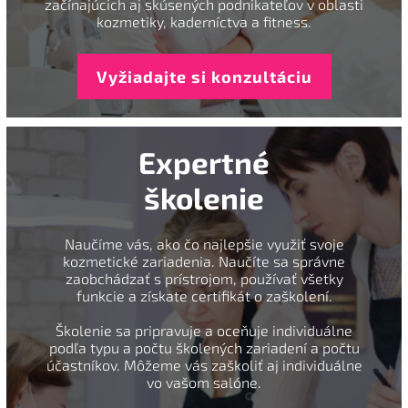
začínajúcich aj skúsených podnikateľov v oblasti
kozmetiky, kaderníctva a fitness.
Vyžiadajte si konzultáciu
Expertné
školenie
Naučíme vás, ako čo najlepšie využiť svoje
kozmetické zariadenia. Naučíte sa správne
zaobchádzať s prístrojom, používať všetky
funkcie a získate certifikát o zaškolení.
Školenie sa pripravuje a oceňuje individuálne
podľa typu a počtu školených zariadení a počtu
účastníkov. Môžeme vás zaškoliť aj individuálne
vo vašom salóne.