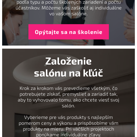
podľa typu a počtu školených zariadení a počtu
účastníkov. Môžeme vás zaškoliť aj individuálne
vo vašom salóne.
Opýtajte sa na školenie
Založenie
salónu na kľúč
Krok za krokom vás prevedieme všetkým, čo
potrebujete získať, premyslieť a zariadiť tak,
aby to vyhovovalo tomu, ako chcete viesť svoj
salón.
Vyberieme pre vás produkty s najlepším
pomerom ceny a výkonu a prispôsobíme vám
produkty na mieru. Pri väčších projektoch
ponúkame individuálne zľavy.