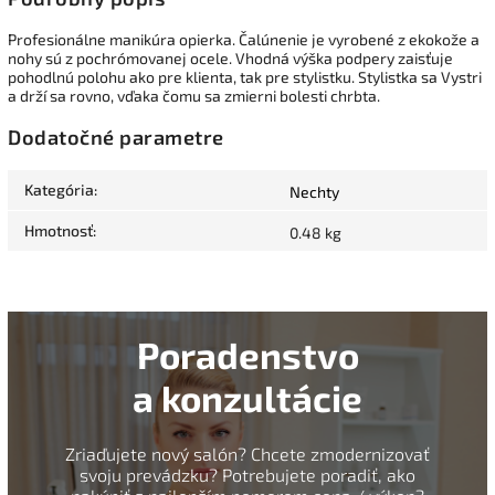
Profesionálne manikúra opierka.
Čalúnenie je vyrobené z ekokože a
nohy sú z pochrómovanej ocele.
Vhodná výška podpery zaisťuje
pohodlnú polohu ako pre klienta, tak pre stylistku.
Stylistka sa Vystri
a drží sa rovno, vďaka čomu sa zmierni bolesti chrbta.
Dodatočné parametre
Kategória
:
Nechty
Hmotnosť
:
0.48 kg
Poradenstvo
a konzultácie
Zriaďujete nový salón? Chcete zmodernizovať
svoju prevádzku? Potrebujete poradiť, ako