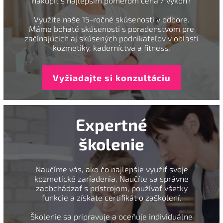
nakúpiť s najlepším pomerom cena / výkon?
Využite naše 15-ročné skúsenosti v odbore.
Máme bohaté skúsenosti s poradenstvom pre
začínajúcich aj skúsených podnikateľov v oblasti
kozmetiky, kaderníctva a fitness.
Vyžiadajte si konzultáciu
Expertné
školenie
Naučíme vás, ako čo najlepšie využiť svoje
kozmetické zariadenia. Naučíte sa správne
zaobchádzať s prístrojom, používať všetky
funkcie a získate certifikát o zaškolení.
Školenie sa pripravuje a oceňuje individuálne