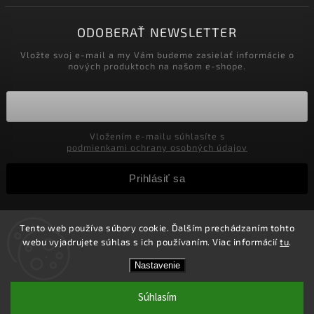
ODOBERAŤ NEWSLETTER
Vložte svoj e-mail a my Vám budeme zasielať informácie o
nových produktoch na našom e-shope.
Vložením e-mailu súhlasíte s
podmienkami ochrany osobných údajov
Prihlásiť sa
Tento web používa súbory cookie. Ďalším prechádzaním tohto
Copyright 2026
Velkoobchod-salony.sk
. Všetky práva
webu vyjadrujete súhlas s ich používaním. Viac informácií
tu
.
vyhradené.
Zľavy pre podnikateľov! Zaregistrujte sa a získajte v
Vytvořil
Shoptet
| Design
Shoptak.cz.
Nastavenie
košíku Zľavu 5%! Nie je možné kombinovať s inými
zľavami.
Súhlasím