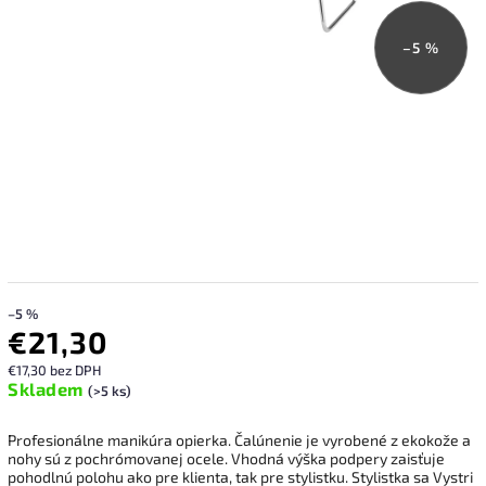
–5 %
–5 %
€21,30
€17,30 bez DPH
Skladem
(>5 ks)
Profesionálne manikúra opierka.
Čalúnenie je vyrobené z ekokože a
nohy sú z pochrómovanej ocele.
Vhodná výška podpery zaisťuje
pohodlnú polohu ako pre klienta, tak pre stylistku.
Stylistka sa Vystri