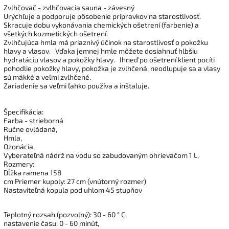
Zvlhčovač - zvlhčovacia sauna - závesný
Urýchľuje a podporuje pôsobenie prípravkov na starostlivosť.
Skracuje dobu vykonávania chemických ošetrení (farbenie) a
všetkých kozmetických ošetrení.
Zvlhčujúca hmla má priaznivý účinok na starostlivosť o pokožku
hlavy a vlasov.
Vďaka jemnej hmle môžete dosiahnuť hlbšiu
hydratáciu vlasov a pokožky hlavy.
Ihneď po ošetrení klient pocíti
pohodlie pokožky hlavy, pokožka je zvlhčená, neodlupuje sa a vlasy
sú mäkké a veľmi zvlhčené.
Zariadenie sa veľmi ľahko používa a inštaluje.
Špecifikácia:
Farba - strieborná
Ručne ovládaná,
Hmla,
Ozonácia,
Vyberateľná nádrž na vodu so zabudovaným ohrievačom 1 L,
Rozmery:
Dĺžka ramena 158
cm Priemer kupoly: 27 cm (vnútorný rozmer)
Nastaviteľná kopula pod uhlom 45 stupňov
Teplotný rozsah (pozvoľný): 30 - 60 ° C,
nastavenie času: 0 - 60 minút,