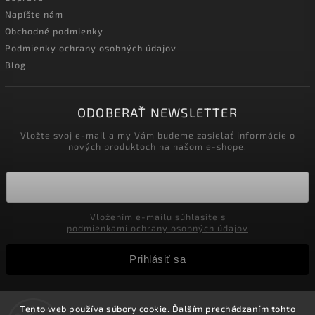
Napíšte nám
Obchodné podmienky
Podmienky ochrany osobných údajov
Blog
ODOBERAŤ NEWSLETTER
Vložte svoj e-mail a my Vám budeme zasielať informácie o
nových produktoch na našom e-shope.
Vložením e-mailu súhlasíte s
podmienkami ochrany osobných údajov
Prihlásiť sa
Tento web používa súbory cookie. Ďalším prechádzaním tohto
Copyright 2026
Velkoobchod-salony.sk
. Všetky práva