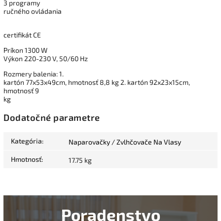
3 programy
ručného ovládania
certifikát CE
Príkon 1300 W
Výkon 220-230 V, 50/60 Hz
Rozmery balenia: 1.
kartón 77x53x49cm, hmotnosť 8,8 kg 2. kartón 92x23x15cm,
hmotnosť 9
kg
Dodatočné parametre
Kategória
:
Naparovačky / Zvlhčovače Na Vlasy
Hmotnosť
:
17.75 kg
Poradenstvo