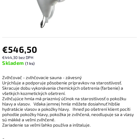
€546,50
€444,30 bez DPH
Skladem
(1 ks)
Zvlhčovač - zvlhčovacie sauna - závesný
Urýchľuje a podporuje pôsobenie prípravkov na starostlivosť.
Skracuje dobu vykonávania chemických ošetrenia (farbenie) a
všetkých kozmetických ošetrení.
Zvlhčujúce hmla má priaznivý účinok na starostlivosť o pokožku
hlavy a vlasov.
Vďaka jemnej hmle môžete dosiahnuť hlbšie
hydratácie vlasov a pokožky hlavy.
Ihneď po ošetrení klient pocíti
pohodlie pokožky hlavy, pokožka je zvlhčená, neodlupuje sa a vlasy
sú mäkké a veľmi zvlhčené.
Zariadenie sa veľmi ľahko používa a inštaluje.