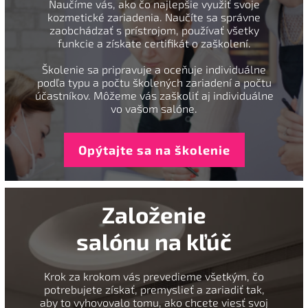
Naučíme vás, ako čo najlepšie využiť svoje
kozmetické zariadenia. Naučíte sa správne
zaobchádzať s prístrojom, používať všetky
funkcie a získate certifikát o zaškolení.
Školenie sa pripravuje a oceňuje individuálne
podľa typu a počtu školených zariadení a počtu
účastníkov. Môžeme vás zaškoliť aj individuálne
vo vašom salóne.
Opýtajte sa na školenie
Založenie
salónu na kľúč
Krok za krokom vás prevedieme všetkým, čo
potrebujete získať, premyslieť a zariadiť tak,
aby to vyhovovalo tomu, ako chcete viesť svoj