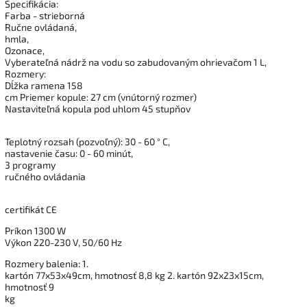
Špecifikácia:
Farba - strieborná
Ručne ovládaná,
hmla,
Ozonace,
Vyberateľná nádrž na vodu so zabudovaným ohrievačom 1 L,
Rozmery:
Dĺžka ramena 158
cm Priemer kopule: 27 cm (vnútorný rozmer)
Nastaviteľná kopula pod uhlom 45 stupňov
Teplotný rozsah (pozvoľný): 30 - 60 ° C,
nastavenie času: 0 - 60 minút,
3 programy
ručného ovládania
certifikát CE
Príkon 1300 W
Výkon 220-230 V, 50/60 Hz
Rozmery balenia: 1.
kartón 77x53x49cm, hmotnosť 8,8 kg 2. kartón 92x23x15cm,
hmotnosť 9
kg