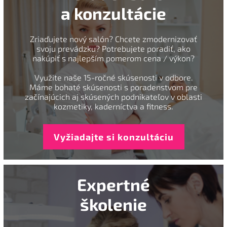
a konzultácie
Zriaďujete nový salón? Chcete zmodernizovať
svoju prevádzku? Potrebujete poradiť, ako
nakúpiť s najlepším pomerom cena / výkon?
Využite naše 15-ročné skúsenosti v odbore.
Máme bohaté skúsenosti s poradenstvom pre
začínajúcich aj skúsených podnikateľov v oblasti
kozmetiky, kaderníctva a fitness.
Vyžiadajte si konzultáciu
Expertné
školenie