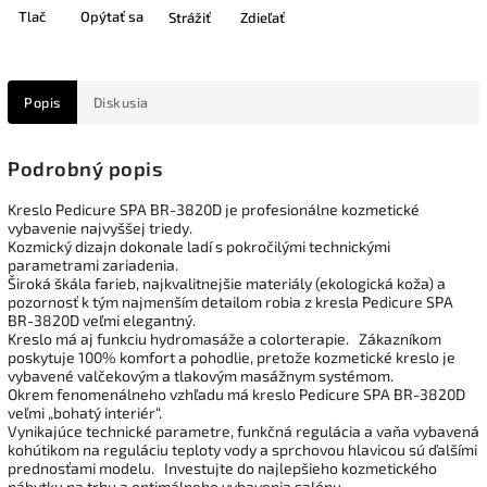
Tlač
Opýtať sa
Strážiť
Zdieľať
Popis
Diskusia
Podrobný popis
Kreslo Pedicure SPA BR-3820D je profesionálne kozmetické
vybavenie najvyššej triedy.
Kozmický dizajn dokonale ladí s pokročilými technickými
parametrami zariadenia.
Široká škála farieb, najkvalitnejšie materiály (ekologická koža) a
pozornosť k tým najmenším detailom robia z kresla Pedicure SPA
BR-3820D veľmi elegantný.
Kreslo má aj funkciu hydromasáže a colorterapie.
Zákazníkom
poskytuje 100% komfort a pohodlie, pretože kozmetické kreslo je
vybavené valčekovým a tlakovým masážnym systémom.
Okrem fenomenálneho vzhľadu má kreslo Pedicure SPA BR-3820D
veľmi „bohatý interiér“.
Vynikajúce technické parametre, funkčná regulácia a vaňa vybavená
kohútikom na reguláciu teploty vody a sprchovou hlavicou sú ďalšími
prednosťami modelu.
Investujte do najlepšieho kozmetického
nábytku na trhu a optimálneho vybavenia salónu.