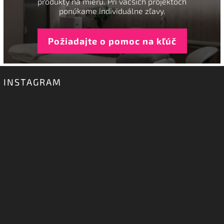
produkty na mieru. Pri väčších projektoch
ponúkame individuálne zľavy.
Požiadajte o pomoc na kľúč
INSTAGRAM