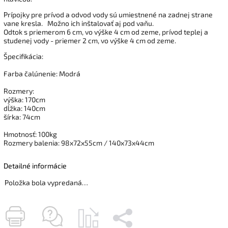
Prípojky pre prívod a odvod vody sú umiestnené na zadnej strane
vane kresla.
Možno ich inštalovať aj pod vaňu.
Odtok s priemerom 6 cm, vo výške 4 cm od zeme, prívod teplej a
studenej vody - priemer 2 cm, vo výške 4 cm od zeme.
Špecifikácia:
Farba čalúnenie: Modrá
Rozmery:
výška: 170cm
dĺžka: 140cm
šírka: 74cm
Hmotnosť: 100kg
Rozmery balenia: 98x72x55cm / 140x73x44cm
Detailné informácie
Položka bola vypredaná…