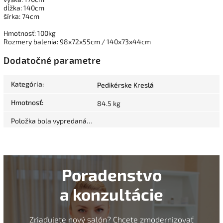
dĺžka: 140cm
šírka: 74cm
Hmotnosť: 100kg
Rozmery balenia: 98x72x55cm / 140x73x44cm
Dodatočné parametre
Kategória
:
Pedikérske Kreslá
Hmotnosť
:
84.5 kg
Položka bola vypredaná…
Poradenstvo
a konzultácie
Zriaďujete nový salón? Chcete zmodernizovať