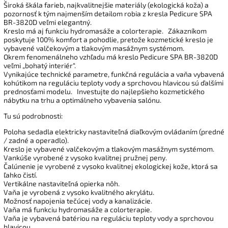
Široká škála farieb, najkvalitnejšie materiály (ekologická koža) a
pozornosť k tým najmenším detailom robia z kresla Pedicure SPA
BR-3820D veľmi elegantný.
Kreslo má aj funkciu hydromasáže a colorterapie.
Zákazníkom
poskytuje 100% komfort a pohodlie, pretože kozmetické kreslo je
vybavené valčekovým a tlakovým masážnym systémom.
Okrem fenomenálneho vzhľadu má kreslo Pedicure SPA BR-3820D
veľmi „bohatý interiér“.
Vynikajúce technické parametre, funkčná regulácia a vaňa vybavená
kohútikom na reguláciu teploty vody a sprchovou hlavicou sú ďalšími
prednosťami modelu.
Investujte do najlepšieho kozmetického
nábytku na trhu a optimálneho vybavenia salónu.
Tu sú podrobnosti:
Poloha sedadla elektricky nastaviteľná diaľkovým ovládaním (predné
/ zadné a operadlo).
Kreslo je vybavené valčekovým a tlakovým masážnym systémom.
Vankúše vyrobené z vysoko kvalitnej pružnej peny.
Čalúnenie je vyrobené z vysoko kvalitnej ekologickej kože, ktorá sa
ľahko čistí.
Vertikálne nastaviteľná opierka nôh.
Vaňa je vyrobená z vysoko kvalitného akrylátu.
Možnosť napojenia tečúcej vody a kanalizácie.
Vaňa má funkciu hydromasáže a colorterapie.
Vaňa je vybavená batériou na reguláciu teploty vody a sprchovou
hlavicou.