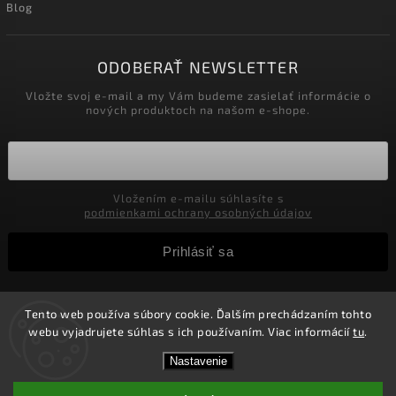
Blog
ODOBERAŤ NEWSLETTER
Vložte svoj e-mail a my Vám budeme zasielať informácie o
nových produktoch na našom e-shope.
Vložením e-mailu súhlasíte s
podmienkami ochrany osobných údajov
Prihlásiť sa
Tento web používa súbory cookie. Ďalším prechádzaním tohto
Copyright 2026
Velkoobchod-salony.sk
. Všetky práva
webu vyjadrujete súhlas s ich používaním. Viac informácií
tu
.
vyhradené.
Zľavy pre podnikateľov! Zaregistrujte sa a získajte v
Vytvořil
Shoptet
| Design
Shoptak.cz.
Nastavenie
košíku Zľavu 5%! Nie je možné kombinovať s inými
zľavami.