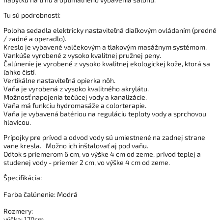
Tu sú podrobnosti:
Poloha sedadla elektricky nastaviteľná diaľkovým ovládaním (predné
/ zadné a operadlo).
Kreslo je vybavené valčekovým a tlakovým masážnym systémom.
Vankúše vyrobené z vysoko kvalitnej pružnej peny.
Čalúnenie je vyrobené z vysoko kvalitnej ekologickej kože, ktorá sa
ľahko čistí.
Vertikálne nastaviteľná opierka nôh.
Vaňa je vyrobená z vysoko kvalitného akrylátu.
Možnosť napojenia tečúcej vody a kanalizácie.
Vaňa má funkciu hydromasáže a colorterapie.
Vaňa je vybavená batériou na reguláciu teploty vody a sprchovou
hlavicou.
Prípojky pre prívod a odvod vody sú umiestnené na zadnej strane
vane kresla.
Možno ich inštalovať aj pod vaňu.
Odtok s priemerom 6 cm, vo výške 4 cm od zeme, prívod teplej a
studenej vody - priemer 2 cm, vo výške 4 cm od zeme.
Špecifikácia:
Farba čalúnenie: Modrá
Rozmery:
výška: 170cm