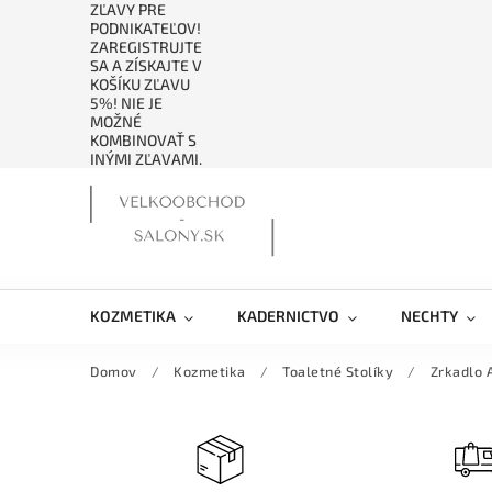
ZĽAVY PRE
PODNIKATEĽOV!
ZAREGISTRUJTE
SA A ZÍSKAJTE V
KOŠÍKU ZĽAVU
5%! NIE JE
MOŽNÉ
KOMBINOVAŤ S
INÝMI ZĽAVAMI.
KOZMETIKA
KADERNICTVO
NECHTY
Domov
/
Kozmetika
/
Toaletné Stolíky
/
Zrkadlo 