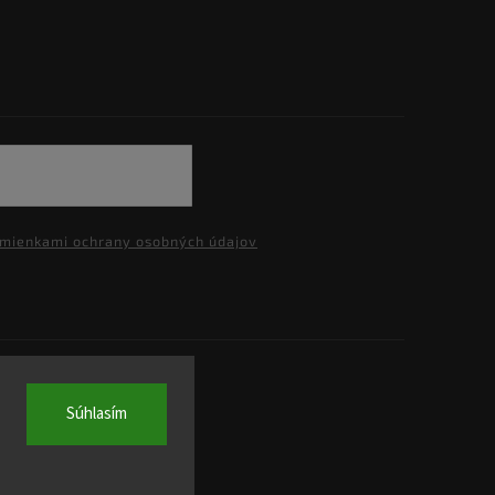
mienkami ochrany osobných údajov
.
Súhlasím