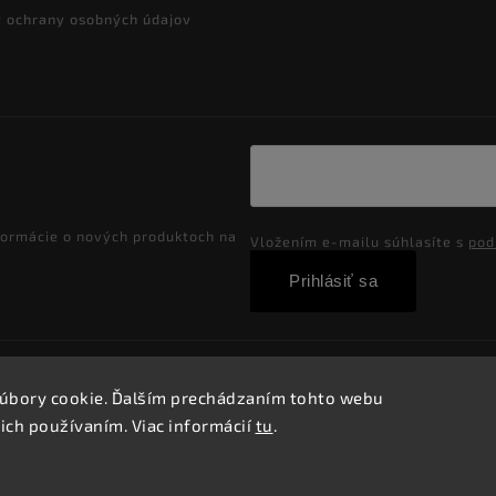
 ochrany osobných údajov
formácie o nových produktoch na
Vložením e-mailu súhlasíte s
pod
Prihlásiť sa
Copyright 2026
Velkoobchod-salony.sk
. Všetky práva vyhradené
úbory cookie. Ďalším prechádzaním tohto webu
Vytvořil
Shoptet
| Design
Shoptak.cz.
 ich používaním. Viac informácií
tu
.