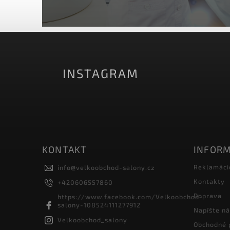
INSTAGRAM
KONTAKT
INFORM
Reklamáci
info
@
velkoobchod-salony.cz
Kontakty
+420606557860
Doprava
https://www.facebook.com/Velkoobchod-
salony-108524111277912
Napíšte n
Velkoobchod_salony
Obchodné 