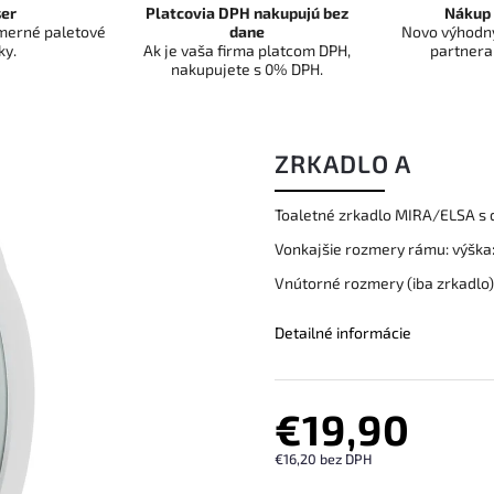
er
Platcovia DPH nakupujú bez
Nákup 
dmerné paletové
dane
Novo výhodný
ky.
Ak je vaša firma platcom DPH,
partnera
nakupujete s 0% DPH.
ZRKADLO A
Toaletné zrkadlo MIRA/ELSA s 
Vonkajšie rozmery rámu: výška:
Vnútorné rozmery (iba zrkadlo):
Detailné informácie
€19,90
€16,20 bez DPH