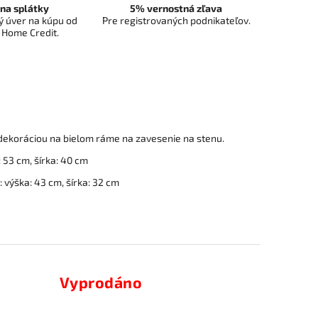
na splátky
5% vernostná zľava
 úver na kúpu od
Pre registrovaných podnikateľov.
 Home Credit.
dekoráciou na bielom ráme na zavesenie na stenu.
 53 cm, šírka: 40 cm
 výška: 43 cm, šírka: 32 cm
Vyprodáno