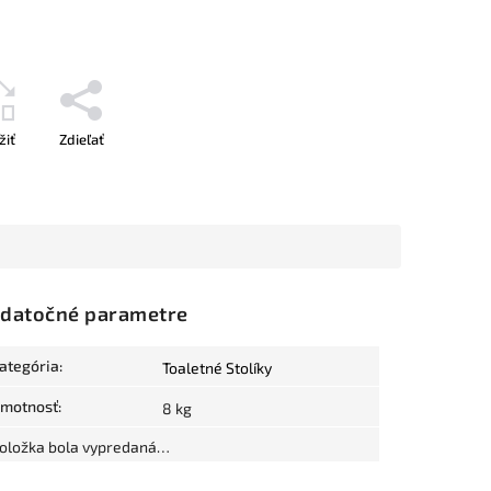
žiť
Zdieľať
datočné parametre
ategória
:
Toaletné Stolíky
motnosť
:
8 kg
oložka bola vypredaná…