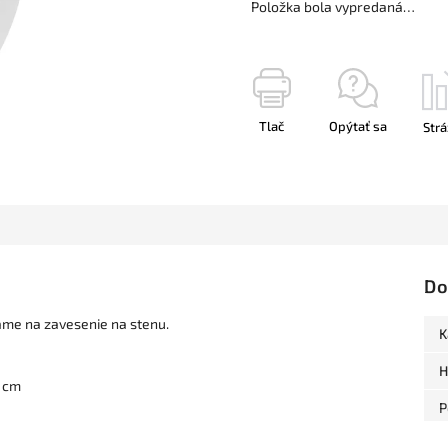
Položka bola vypredaná…
Tlač
Opýtať sa
Strá
Do
áme na zavesenie na stenu.
K
H
2 cm
P