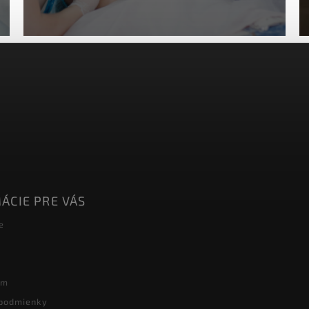
ÁCIE PRE VÁS
e
ám
podmienky