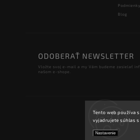
Podmienky
Blog
ODOBERAŤ NEWSLETTER
Vložte svoj e-mail a my Vám budeme zasielať in
našom e-shope.
Tento web používa s
vyjadrujete súhlas s
Nastavenie